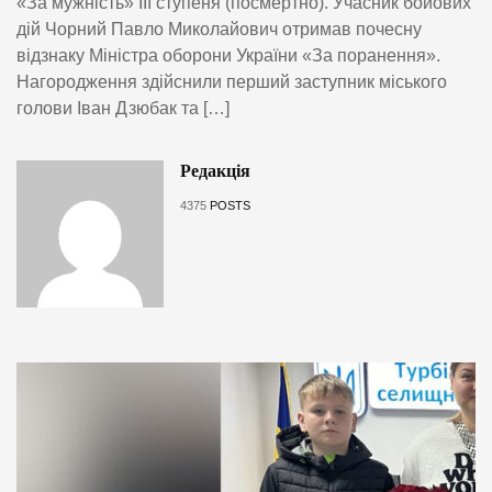
«За мужність» III ступеня (посмертно). Учасник бойових
дій Чорний Павло Миколайович отримав почесну
відзнаку Міністра оборони України «За поранення».
Нагородження здійснили перший заступник міського
голови Іван Дзюбак та […]
Редакція
4375
POSTS