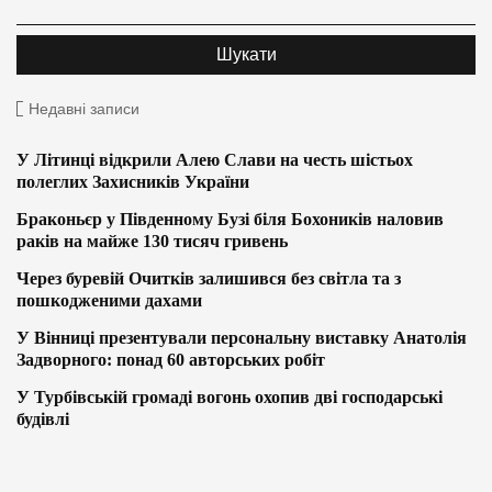
Недавні записи
У Літинці відкрили Алею Слави на честь шістьох
полеглих Захисників України
Браконьєр у Південному Бузі біля Бохоників наловив
раків на майже 130 тисяч гривень
Через буревій Очитків залишився без світла та з
пошкодженими дахами
У Вінниці презентували персональну виставку Анатолія
Задворного: понад 60 авторських робіт
У Турбівській громаді вогонь охопив дві господарські
будівлі