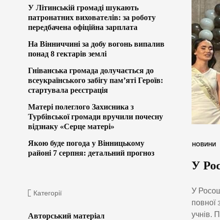
У Літинській громаді шукають
патронатних вихователів: за роботу
передбачена офіційна зарплата
На Вінниччині за добу вогонь випалив
понад 8 гектарів землі
Гніванська громада долучається до
всеукраїнського забігу пам’яті Героїв:
стартувала реєстрація
Матері полеглого Захисника з
Турбівської громади вручили почесну
відзнаку «Серце матері»
Якою буде погода у Вінницькому
НОВИНИ
районі 7 серпня: детальний прогноз
У Ро
У Росош
Категорії
повної 
учнів. 
Авторський матеріал