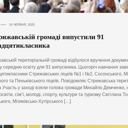
24 ЧЕРВНЯ, 2025
рижавській громаді випустили 91
адцятикласника
авській територіальній громаді відбулося вручення докумен
у середню освіту для 91 випускника. Цьогоріч навчання за
ятикласники Стрижавських ліцеїв №1 і №2, Сосонського, Мі
кого та Пеньківського ліцеїв. Повідомляє Стрижавська тери
 Участь у заході взяли голова громади Михайло Демченко,
 освіти, сім’ї, молоді, спорту, культури та туризму Світлана Т
кого, Мізяківсько-Хутірського […]