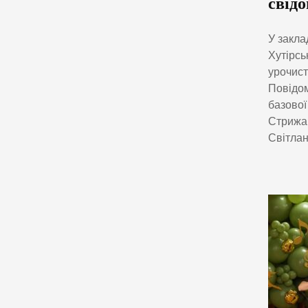
свідо
У закла
Хутірсь
урочист
Повідом
базової
Стрижав
Світлан