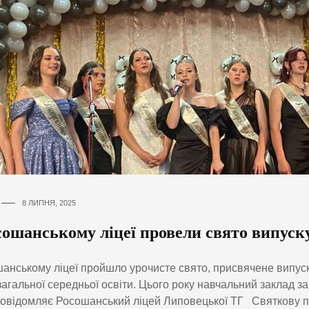
8 ЛИПНЯ, 2025
сошанському ліцеї провели свято випуск
анському ліцеї пройшло урочисте свято, присвячене випуск
загальної середньої освіти. Цього року навчальний заклад 
Повідомляє Росошанський ліцей Липовецької ТГ Святкову 