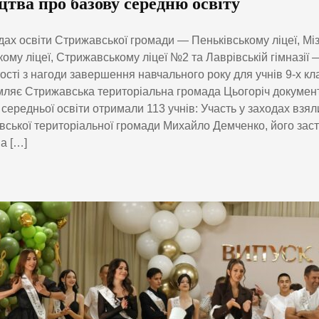
цтва про базову середню освіту
дах освіти Стрижавської громади — Пеньківському ліцеї, Міз
кому ліцеї, Стрижавському ліцеї №2 та Лаврівській гімназії 
ості з нагоди завершення навчального року для учнів 9-х кла
ляє Стрижавська територіальна громада Цьогоріч документ
 середньої освіти отримали 113 учнів: Участь у заходах взял
ської територіальної громади Михайло Демченко, його зас
а […]