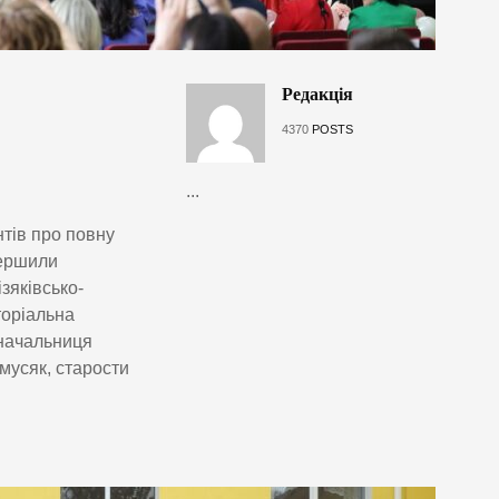
Редакція
4370
POSTS
...
тів про повну
вершили
зяківсько-
торіальна
 начальниця
омусяк, старости