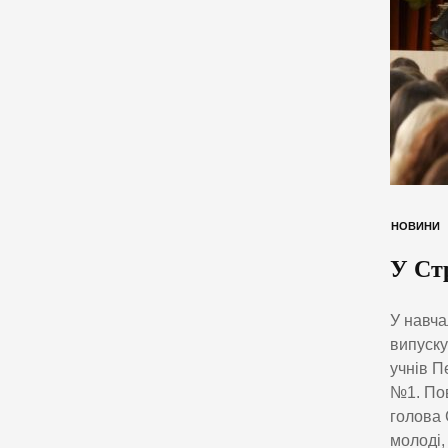
НОВИНИ
У Ст
У навча
випуску
учнів П
№1. Пов
голова 
молоді,