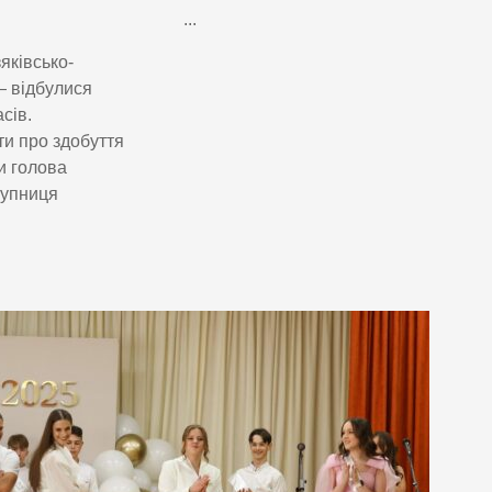
...
яківсько-
— відбулися
сів.
и про здобуття
и голова
тупниця