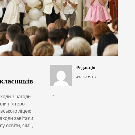
Редакція
4370
POSTS
-класників
...
ходи з нагоди
али п’ятеро
авського ліцею
аходи завітали
освіти, сім’ї,