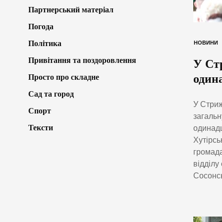
Партнерський матеріал
Погода
Політика
НОВИНИ
Привітання та поздоровлення
У Ст
один
Просто про складне
Сад та город
У Стриж
Спорт
загальн
Тексти
одинадц
Хутірсь
громада
відділу
Сосонсь