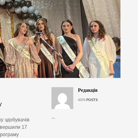
Редакція
4370
POSTS
у
...
у здобувачів
завершили 17
програму