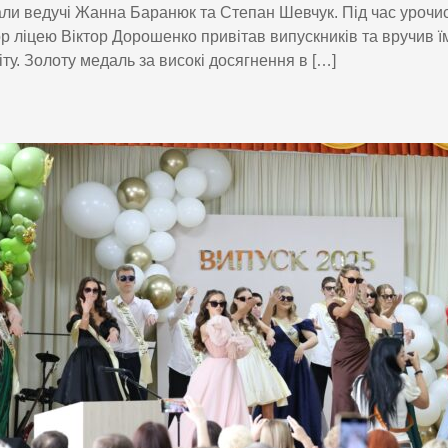
ли ведучі Жанна Баранюк та Степан Шевчук. Під час урочи
р ліцею Віктор Дорошенко привітав випускників та вручив ї
іту. Золоту медаль за високі досягнення в […]