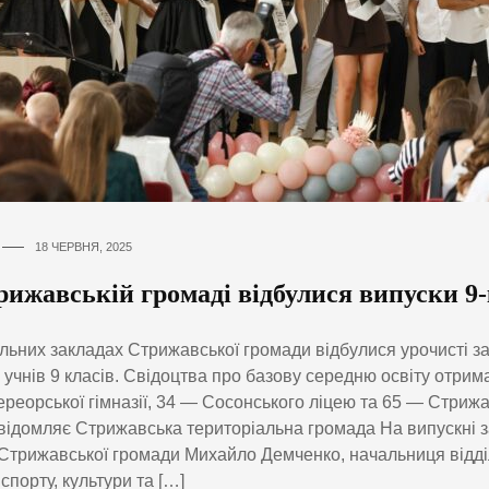
18 ЧЕРВНЯ, 2025
рижавській громаді відбулися випуски 9
льних закладах Стрижавської громади відбулися урочисті за
 учнів 9 класів. Свідоцтва про базову середню освіту отрим
ереорської гімназії, 34 — Сосонського ліцею та 65 — Стриж
ідомляє Стрижавська територіальна громада На випускні з
Стрижавської громади Михайло Демченко, начальниця відділу 
 спорту, культури та […]