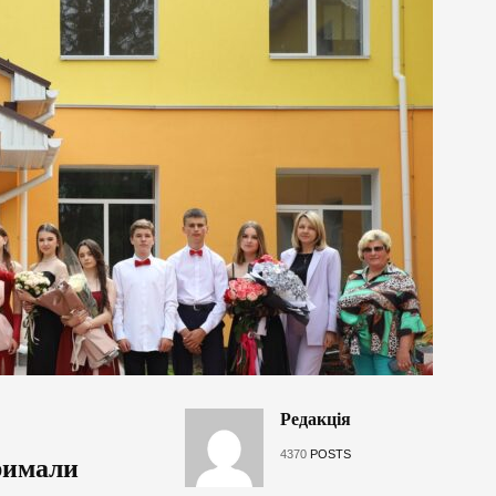
Редакція
4370
POSTS
римали