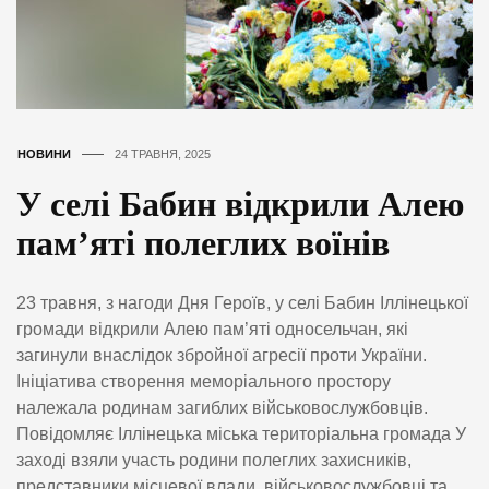
НОВИНИ
24 ТРАВНЯ, 2025
У селі Бабин відкрили Алею
памʼяті полеглих воїнів
23 травня, з нагоди Дня Героїв, у селі Бабин Іллінецької
громади відкрили Алею пам’яті односельчан, які
загинули внаслідок збройної агресії проти України.
Ініціатива створення меморіального простору
належала родинам загиблих військовослужбовців.
Повідомляє Іллінецька міська територіальна громада У
заході взяли участь родини полеглих захисників,
представники місцевої влади, військовослужбовці та