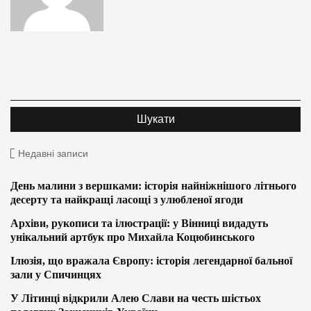
Недавні записи
День малини з вершками: історія найніжнішого літнього
десерту та найкращі ласощі з улюбленої ягоди
Архіви, рукописи та ілюстрації: у Вінниці видадуть
унікальний артбук про Михайла Коцюбинського
Ілюзія, що вражала Європу: історія легендарної бальної
зали у Спичинцях
У Літинці відкрили Алею Слави на честь шістьох