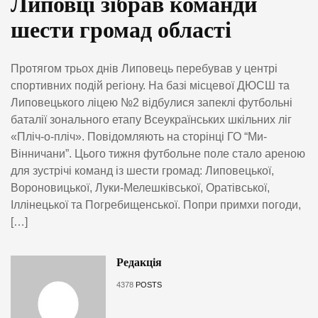
Липовці зібрав команди
шести громад області
Протягом трьох днів Липовець перебував у центрі
спортивних подій регіону. На базі місцевої ДЮСШ та
Липовецького ліцею №2 відбулися запеклі футбольні
баталії зонального етапу Всеукраїнських шкільних ліг
«Пліч-о-пліч». Повідомляють на сторінці ГО “Ми-
Вінничани”. Цього тижня футбольне поле стало ареною
для зустрічі команд із шести громад: Липовецької,
Вороновицької, Луки-Мелешківської, Оратівської,
Іллінецької та Погребищенської. Попри примхи погоди,
[…]
Редакція
4378
POSTS