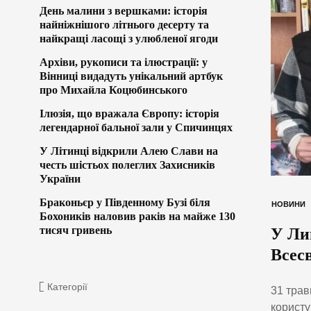
День малини з вершками: історія
найніжнішого літнього десерту та
найкращі ласощі з улюбленої ягоди
Архіви, рукописи та ілюстрації: у
Вінниці видадуть унікальний артбук
про Михайла Коцюбинського
Ілюзія, що вражала Європу: історія
легендарної бальної зали у Спичинцях
У Літинці відкрили Алею Слави на
честь шістьох полеглих Захисників
України
Браконьєр у Південному Бузі біля
НОВИНИ
Бохоників наловив раків на майже 130
тисяч гривень
У Ли
Всес
Категорії
31 трав
користу