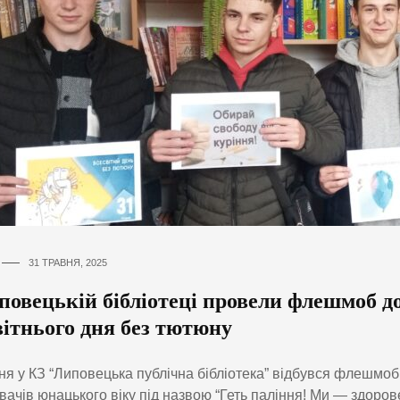
31 ТРАВНЯ, 2025
повецькій бібліотеці провели флешмоб д
вітнього дня без тютюну
ня у КЗ “Липовецька публічна бібліотека” відбувся флешмоб
вачів юнацького віку під назвою “Геть паління! Ми — здорове