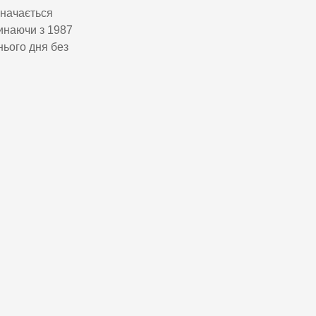
значається
чинаючи з 1987
нього дня без