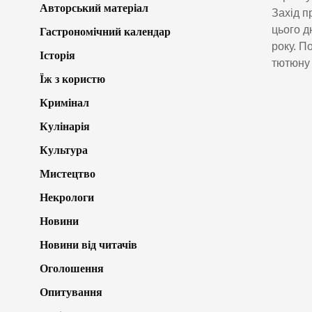
Авторський матеріал
Захід п
цього д
Гастрономічний календар
року. П
Історія
тютюну
Їж з користю
Кримінал
Кулінарія
Культура
Мистецтво
Некрологи
Новини
Новини від читачів
Оголошення
Опитування