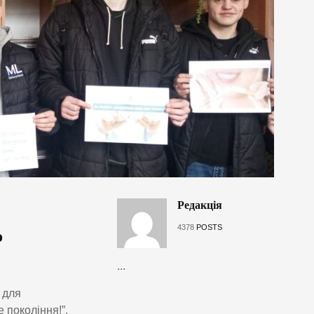
Редакція
4378
POSTS
о
...
 для
 покоління!”.