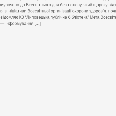
риурочено до Всесвітнього дня без тютюну, який щороку від
ня з ініціативи Всесвітньої організації охорони здоров’я, по
овідомляє КЗ “Липовецька публічна бібліотека” Мета Всесвіт
 — інформування […]