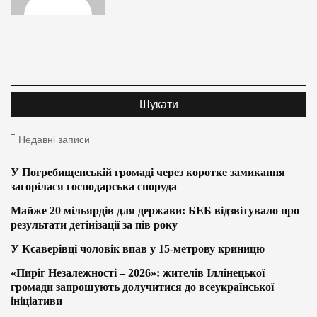
Недавні записи
У Погребищенській громаді через коротке замикання
загорілася господарська споруда
Майже 20 мільярдів для держави: БЕБ відзвітувало про
результати детінізації за пів року
У Ксаверівці чоловік впав у 15-метрову криницю
«Пиріг Незалежності – 2026»: жителів Іллінецької
громади запрошують долучитися до всеукраїнської
ініціативи