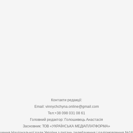
Контакти редакції:
Email: vinnychchyna.online@gmail.com
Тел:+38 098 031 08 61
Головний редактор: Голошивець Анастасія
Засновник: ТОВ «УКРАЇНСЬКА МЕДІАПЛАТФОРМА»
шення Національної ради України з питань телебачення і радіомовлення №1