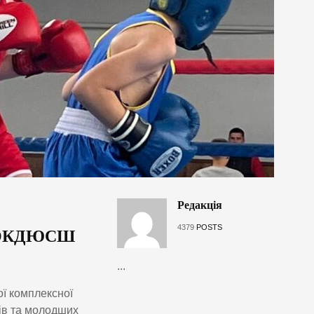
Редакція
4379
POSTS
ь ВОКДЮСШ
...
ої комплексної
ів та молодших