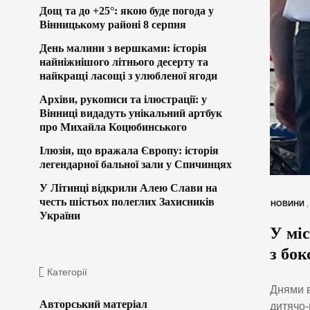
Дощ та до +25°: якою буде погода у
Вінницькому районі 8 серпня
День малини з вершками: історія
найніжнішого літнього десерту та
найкращі ласощі з улюбленої ягоди
Архіви, рукописи та ілюстрації: у
Вінниці видадуть унікальний артбук
про Михайла Коцюбинського
Ілюзія, що вражала Європу: історія
легендарної бальної зали у Спичинцях
У Літинці відкрили Алею Слави на
честь шістьох полеглих Захисників
НОВИНИ
України
У мі
з бок
Категорії
Днями в
Авторський матеріал
дитячо-