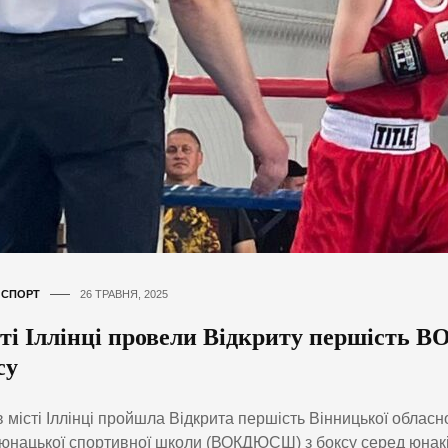
,
СПОРТ
26 ТРАВНЯ, 2025
сті Іллінці провели Відкриту першіст
су
 місті Іллінці пройшла Відкрита першість Вінницької обласн
юнацької спортивної школи (ВОКДЮСШ) з боксу серед юнак