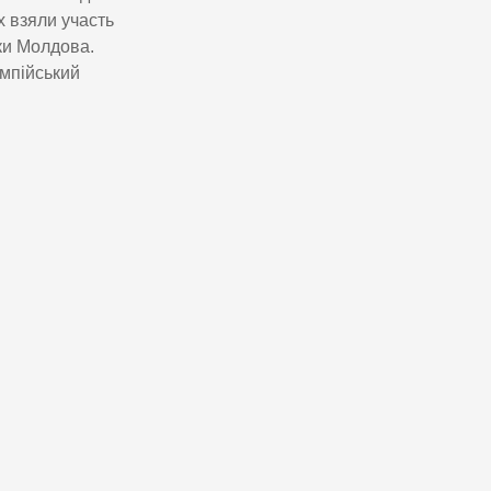
х взяли участь
ки Молдова.
мпійський