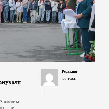
Редакція
4366
POSTS
шанували
...
о Захисника
ї освіти