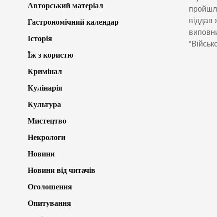
Авторський матеріал
пройшла
віддав 
Гастрономічний календар
виповни
Історія
“Військ
Їж з користю
Кримінал
Кулінарія
Культура
Мистецтво
Некрологи
Новини
Новини від читачів
Оголошення
Опитування