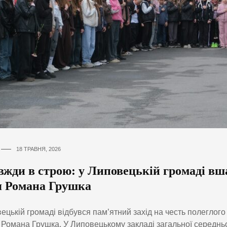
18 ТРАВНЯ, 2026
вжди в строю: у Липовецькій громаді в
я Романа Грушка
ецькій громаді відбувся пам’ятний захід на честь полеглог
 Романа Грушка. У Липовецькому закладі загальної середньо