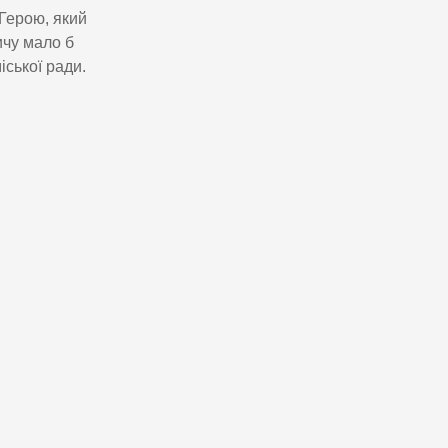
 Герою, який
ичу мало б
іської ради.