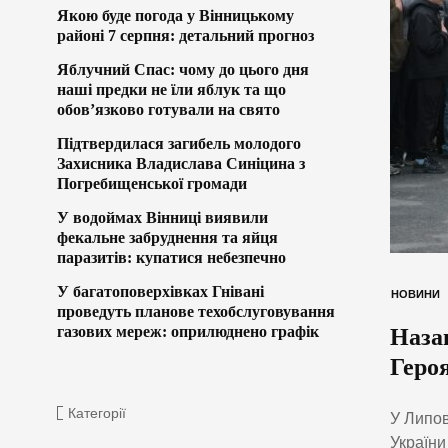
Якою буде погода у Вінницькому
районі 7 серпня: детальний прогноз
Яблучний Спас: чому до цього дня
наші предки не їли яблук та що
обов’язково готували на свято
Підтвердилася загибель молодого
Захисника Владислава Синіцина з
Погребищенської громади
У водоймах Вінниці виявили
фекальне забруднення та яйця
паразитів: купатися небезпечно
У багатоповерхівках Гнівані
НОВИНИ
проведуть планове техобслуговування
газових мереж: оприлюднено графік
Наза
Геро
Категорії
У Липов
України