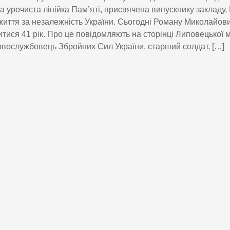
 урочиста лінійка Пам’яті, присвячена випускнику закладу,
життя за незалежність України. Сьогодні Роману Миколайов
тися 41 рік. Про це повідомляють на сторінці Липовецької м
овослужбовець Збройних Сил України, старший солдат, […]