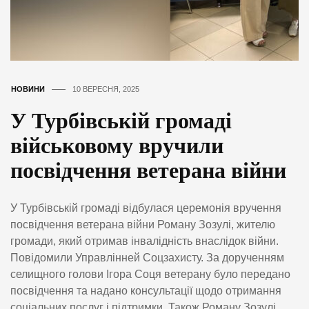
НОВИНИ
10 ВЕРЕСНЯ, 2025
У Турбівській громаді
військовому вручили
посвідчення ветерана війни
У Турбівській громаді відбулася церемонія вручення
посвідчення ветерана війни Роману Зозулі, жителю
громади, який отримав інвалідність внаслідок війни.
Повідомили Управлінней Соцзахисту. За дорученням
селищного голови Ігора Соця ветерану було передано
посвідчення та надано консультації щодо отримання
соціальних послуг і підтримки. Також Роману Зозулі