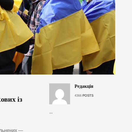
Редакція
4366
POSTS
ових із
...
3
ільнених —