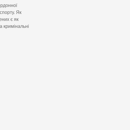
ордонної
спорту. Як
них є як
ла кримінальні