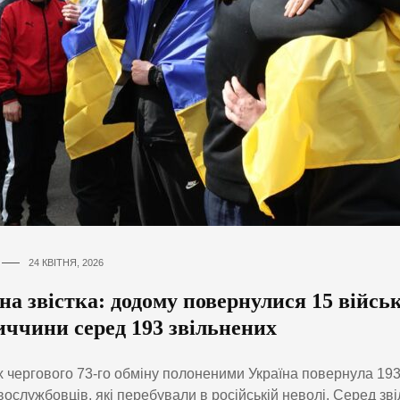
24 КВІТНЯ, 2026
на звістка: додому повернулися 15 військ
иччини серед 193 звільнених
 чергового 73-го обміну полоненими Україна повернула 19
вослужбовців, які перебували в російській неволі. Серед зв