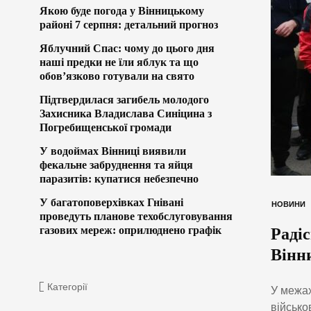
Якою буде погода у Вінницькому
районі 7 серпня: детальний прогноз
Яблучний Спас: чому до цього дня
наші предки не їли яблук та що
обов’язково готували на свято
Підтвердилася загибель молодого
Захисника Владислава Синіцина з
Погребищенської громади
У водоймах Вінниці виявили
фекальне забруднення та яйця
паразитів: купатися небезпечно
У багатоповерхівках Гнівані
НОВИНИ
проведуть планове техобслуговування
газових мереж: оприлюднено графік
Радіс
Вінн
Категорії
У межах
військо