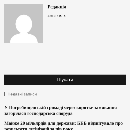
Редакція
4383
POSTS
Недавні записи
У Погребищенській громаді через коротке замикання
загорілася господарська споруда
Майже 20 мільярдів для держави: БЕБ відзвітувало про
результати детінізації за пів року