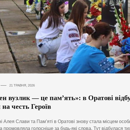
21 ТРАВНЯ, 2026
н вузлик — це пам’ять»: в Оратові відб
 на честь Героїв
і Алея Слави та Пам’яті в Оратові знову стала місцем особ
ка промовляла голосніше за будь-які слова. Тут відбулася ти