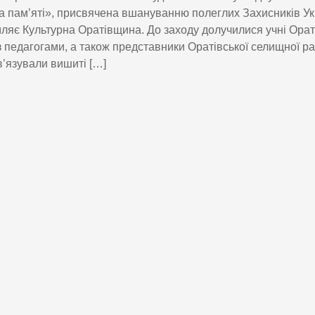
а пам’яті», присвячена вшануванню полеглих Захисників Ук
ляє Культурна Оратівщина. До заходу долучилися учні Орат
з педагогами, а також представники Оратівської селищної р
ав’язували вишиті […]