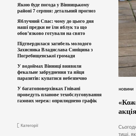
Якою буде погода у Вінницькому
районі 7 серпня: детальний прогноз
Яблучний Спас: чому до цього дня
наші предки не їли яблук та що
обов’язково готували на свято
Підтвердилася загибель молодого
Захисника Владислава Синіцина з
Погребищенської громади
У водоймах Вінниці виявили
фекальне забруднення та яйця
паразитів: купатися небезпечно
У багатоповерхівках Гнівані
НОВИНИ
проведуть планове техобслуговування
газових мереж: оприлюднено графік
«Коже
акція
Категорії
Сьогодн
тиші, я