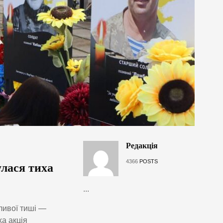
Редакція
4366
POSTS
улася тиха
...
ливої тиші —
ха акція