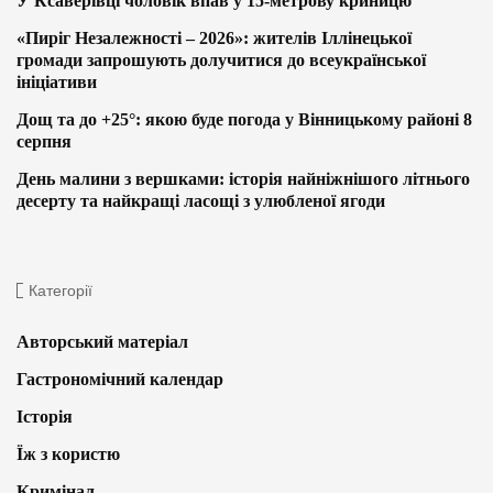
У Ксаверівці чоловік впав у 15-метрову криницю
«Пиріг Незалежності – 2026»: жителів Іллінецької
громади запрошують долучитися до всеукраїнської
ініціативи
Дощ та до +25°: якою буде погода у Вінницькому районі 8
серпня
День малини з вершками: історія найніжнішого літнього
десерту та найкращі ласощі з улюбленої ягоди
Категорії
Авторський матеріал
Гастрономічний календар
Історія
Їж з користю
Кримінал