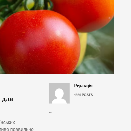
Редакція
4366
POSTS
 для
...
їнських
жливо правильно