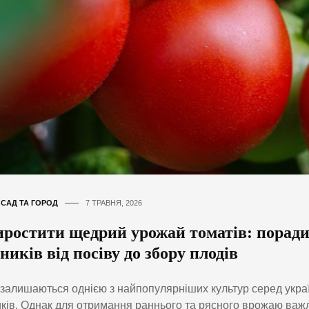
,
САД ТА ГОРОД
7 ТРАВНЯ, 2026
иростити щедрий урожай томатів: поради
ників від посіву до збору плодів
залишаються однією з найпопулярніших культур серед укра
ків. Однак для отримання раннього та рясного врожаю ва