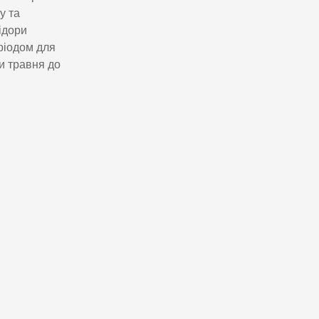
у та
ідори
ріодом для
и травня до