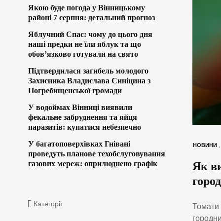
Якою буде погода у Вінницькому
районі 7 серпня: детальний прогноз
Яблучний Спас: чому до цього дня
наші предки не їли яблук та що
обов’язково готували на свято
Підтвердилася загибель молодого
Захисника Владислава Синіцина з
Погребищенської громади
У водоймах Вінниці виявили
фекальне забруднення та яйця
паразитів: купатися небезпечно
У багатоповерхівках Гнівані
НОВИНИ
проведуть планове техобслуговування
газових мереж: оприлюднено графік
Як в
город
Категорії
Томати 
городни