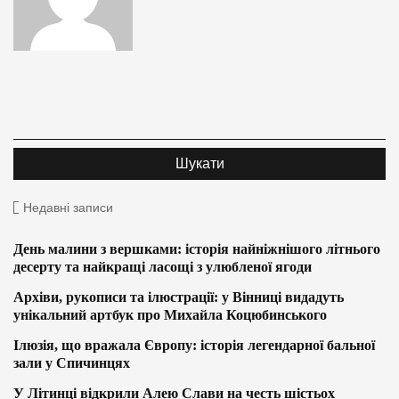
Недавні записи
День малини з вершками: історія найніжнішого літнього
десерту та найкращі ласощі з улюбленої ягоди
Архіви, рукописи та ілюстрації: у Вінниці видадуть
унікальний артбук про Михайла Коцюбинського
Ілюзія, що вражала Європу: історія легендарної бальної
зали у Спичинцях
У Літинці відкрили Алею Слави на честь шістьох