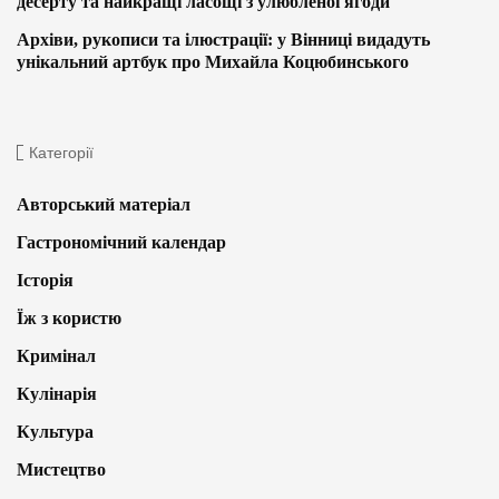
десерту та найкращі ласощі з улюбленої ягоди
Архіви, рукописи та ілюстрації: у Вінниці видадуть
унікальний артбук про Михайла Коцюбинського
Категорії
Авторський матеріал
Гастрономічний календар
Історія
Їж з користю
Кримінал
Кулінарія
Культура
Мистецтво