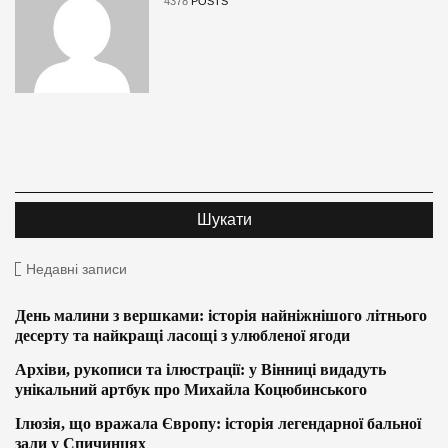
4378
POSTS
Недавні записи
День малини з вершками: історія найніжнішого літнього
десерту та найкращі ласощі з улюбленої ягоди
Архіви, рукописи та ілюстрації: у Вінниці видадуть
унікальний артбук про Михайла Коцюбинського
Ілюзія, що вражала Європу: історія легендарної бальної
зали у Спичинцях