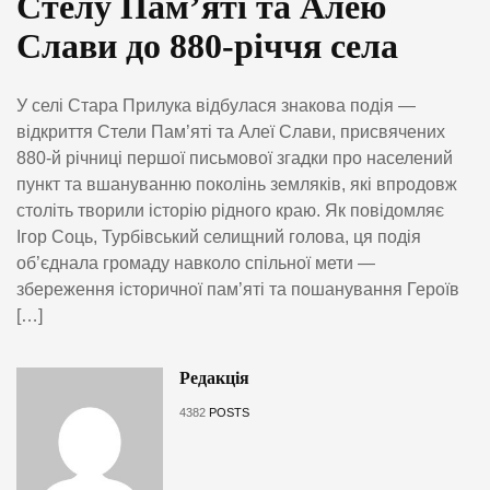
Стелу Пам’яті та Алею
Слави до 880-річчя села
У селі Стара Прилука відбулася знакова подія —
відкриття Стели Пам’яті та Алеї Слави, присвячених
880-й річниці першої письмової згадки про населений
пункт та вшануванню поколінь земляків, які впродовж
століть творили історію рідного краю. Як повідомляє
Ігор Соць, Турбівський селищний голова, ця подія
об’єднала громаду навколо спільної мети —
збереження історичної пам’яті та пошанування Героїв
[…]
Редакція
4382
POSTS