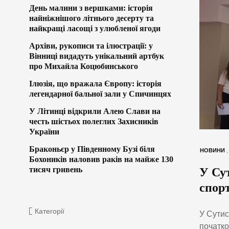
День малини з вершками: історія
найніжнішого літнього десерту та
найкращі ласощі з улюбленої ягоди
Архіви, рукописи та ілюстрації: у
Вінниці видадуть унікальний артбук
про Михайла Коцюбинського
Ілюзія, що вражала Європу: історія
легендарної бальної зали у Спичинцях
У Літинці відкрили Алею Слави на
честь шістьох полеглих Захисників
України
Браконьєр у Південному Бузі біля
НОВИНИ
Бохоників наловив раків на майже 130
тисяч гривень
У Су
спор
Категорії
У Сутис
початко