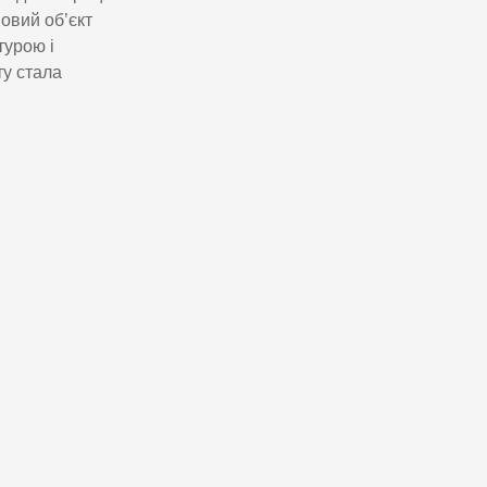
новий об’єкт
турою і
ту стала