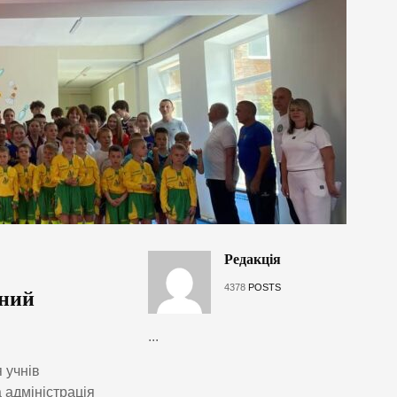
Редакція
4378
POSTS
сний
...
 учнів
 адміністрація