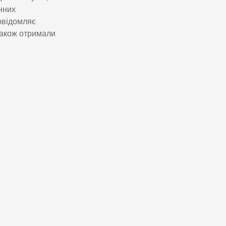
нних
Повідомляє
також отримали