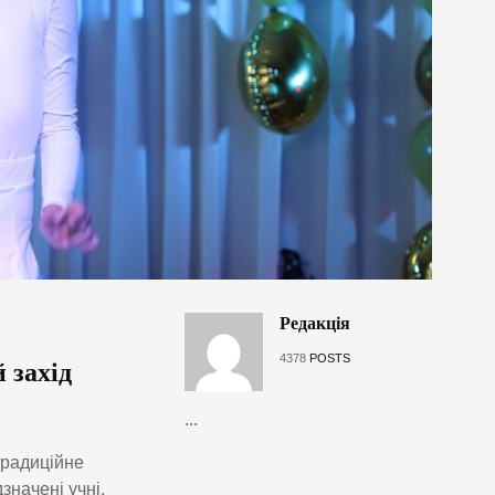
Редакція
4378
POSTS
 захід
...
традиційне
значені учні,