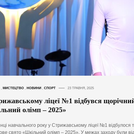
,
МИСТЕЦТВО
,
НОВИНИ
,
СПОРТ
23 ТРАВНЯ, 2025
рижавському ліцеї №1 відбувся щорічний
льний олімп – 2025»
нці навчального року у Стрижавському ліцеї №1 відбулося 
ове свято «Шкільний олімп – 2025». У межах заходу були від