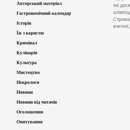
Авторський матеріал
які дос
олімпіа
Гастрономічний календар
Стрижав
Історія
вчителі
Їж з користю
Кримінал
Кулінарія
Культура
Мистецтво
Некрологи
Новини
Новини від читачів
Оголошення
Опитування