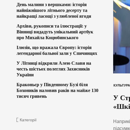
День малини з вершками: історія
найніжнішого літнього десерту та
найкращі ласощі з улюбленої ягоди
Архіви, рукописи та ілюстрації: у
Вінниці видадуть унікальний артбук
про Михайла Коцюбинського
Ілюзія, що вражала Європу: історія
легендарної бальної зали у Спичинцях
У Літинці відкрили Алею Слави на
честь шістьох полеглих Захисників
України
Браконьєр у Південному Бузі біля
КУЛЬТУРА
Бохоників наловив раків на майже 130
тисяч гривень
У Ст
«Шкі
Категорії
Наприкі
підсумк