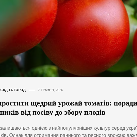
,
САД ТА ГОРОД
7 ТРАВНЯ, 2026
иростити щедрий урожай томатів: поради
ників від посіву до збору плодів
залишаються однією з найпопулярніших культур серед укра
ків. Однак для отримання раннього та рясного врожаю ва