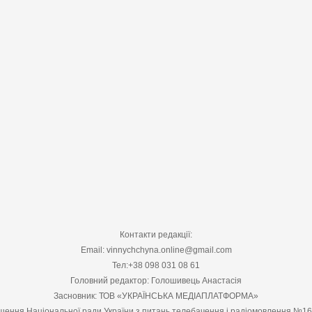
Контакти редакції:
Email: vinnychchyna.online@gmail.com
Тел:+38 098 031 08 61
Головний редактор: Голошивець Анастасія
Засновник: ТОВ «УКРАЇНСЬКА МЕДІАПЛАТФОРМА»
шення Національної ради України з питань телебачення і радіомовлення №1