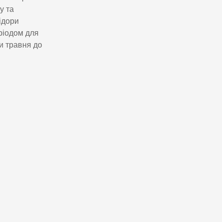
у та
ідори
ріодом для
и травня до