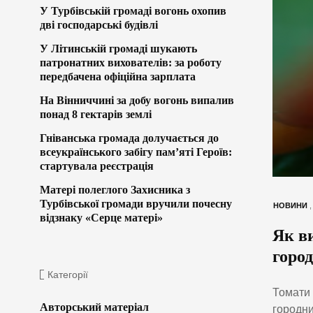
У Турбівській громаді вогонь охопив
дві господарські будівлі
У Літинській громаді шукають
патронатних вихователів: за роботу
передбачена офіційна зарплата
На Вінниччині за добу вогонь випалив
понад 8 гектарів землі
Гніванська громада долучається до
всеукраїнського забігу пам’яті Героїв:
стартувала реєстрація
Матері полеглого Захисника з
Турбівської громади вручили почесну
НОВИНИ
відзнаку «Серце матері»
Як в
город
Категорії
Томати 
Авторський матеріал
городни