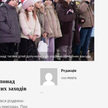
над тисяча дітей долучилися до різдвяно-новорічних заходів
Редакція
4365
POSTS
понад
их заходів
...
вся різдвяно-
а пригода». Про