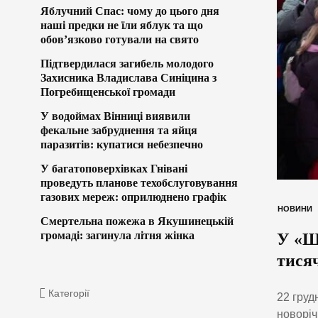
Яблучний Спас: чому до цього дня
наші предки не їли яблук та що
обов’язково готували на свято
Підтвердилася загибель молодого
Захисника Владислава Синіцина з
Погребищенської громади
У водоймах Вінниці виявили
фекальне забруднення та яйця
паразитів: купатися небезпечно
У багатоповерхівках Гнівані
проведуть планове техобслуговування
газових мереж: оприлюднено графік
НОВИНИ
Смертельна пожежа в Якушинецькій
громаді: загинула літня жінка
У «Щ
тисяч
Категорії
22 груд
новоріч