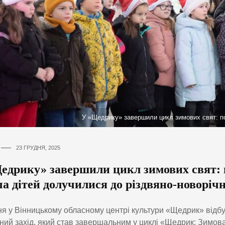
У «Щедрику» завершили цикл зимових свят: по
23 ГРУДНЯ, 2025
едрику» завершили цикл зимових свят: 
а дітей долучилися до різдвяно-новорічн
ня у Вінницькому обласному центрі культури «Щедрик» відбу
ний захід, який став завершальним у циклі «Щедрик: Зимов