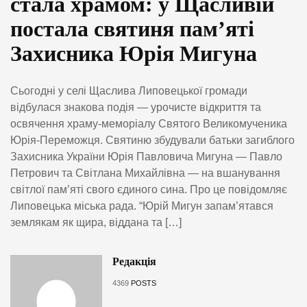
стала храмом: у Щасливій
постала святиня пам’яті
Захисника Юрія Мигуна
Сьогодні у селі Щаслива Липовецької громади
відбулася знакова подія — урочисте відкриття та
освячення храму-меморіалу Святого Великомученика
Юрія-Переможця. Святиню збудували батьки загиблого
Захисника України Юрія Павловича Мигуна — Павло
Петрович та Світлана Михайлівна — на вшанування
світлої пам’яті свого єдиного сина. Про це повідомляє
Липовецька міська рада. “Юрій Мигун запам’ятався
землякам як щира, віддана та […]
Редакція
4369
POSTS