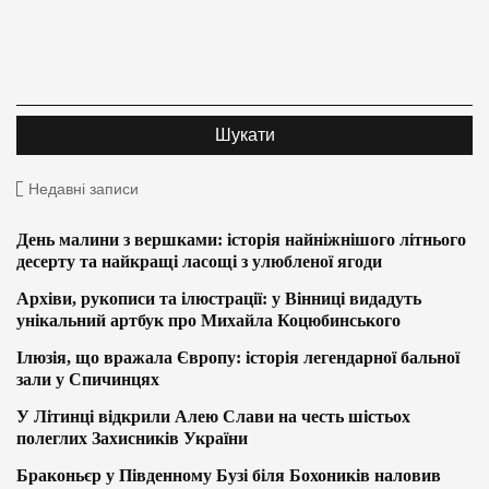
Недавні записи
День малини з вершками: історія найніжнішого літнього
десерту та найкращі ласощі з улюбленої ягоди
Архіви, рукописи та ілюстрації: у Вінниці видадуть
унікальний артбук про Михайла Коцюбинського
Ілюзія, що вражала Європу: історія легендарної бальної
зали у Спичинцях
У Літинці відкрили Алею Слави на честь шістьох
полеглих Захисників України
Браконьєр у Південному Бузі біля Бохоників наловив