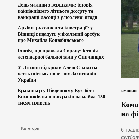
День малини з вершками: історія
найніжнішого літнього десерту та
найкращі ласощі з улюбленої ягоди
Архіви, рукописи та ілюстрації: у
Вінниці видадуть унікальний артбук
про Михайла Коцюбинського
Ілюзія, що вражала Європу: історія
легендарної бальної зали у Спичинцях
У Літинці відкрили Алею Слави на
честь шістьох полеглих Захисників
України
Браконьєр у Південному Бузі біля
НОВИНИ
Бохоників наловив раків на майже 130
тисяч гривень
Кома
на фі
Категорії
6 травн
футболу