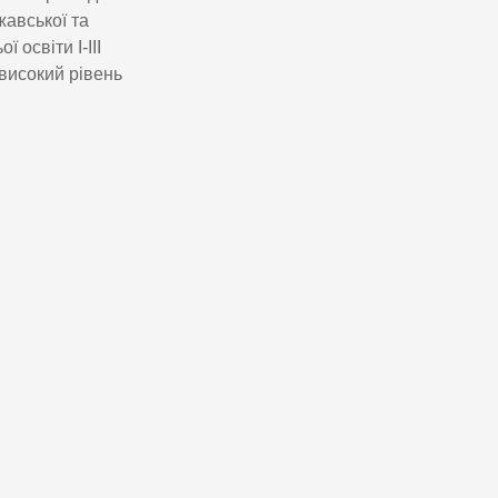
жавської та
 освіти І-ІІІ
високий рівень