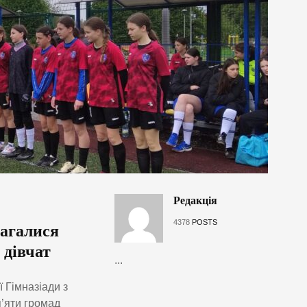
Редакція
4378
POSTS
магалися
 дівчат
...
 Гімназіади з
п’яти громад