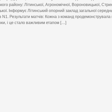
кого району: Літинської, Агрономічної, Вороновицької, Стри
ької. Інформує Літинський опорний заклад загальної середньої
в N1. Результати матчів: Кожна з команд продемонструвала 
вки, і це стало важливим етапом […]