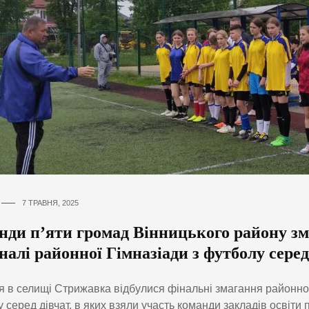
7 ТРАВНЯ, 2025
нди п’яти громад Вінницького району з
налі районної Гімназіади з футболу серед
я в селищі Стрижавка відбулися фінальні змагання районної
 серед дівчат, в яких взяли участь команди закладів освіти 