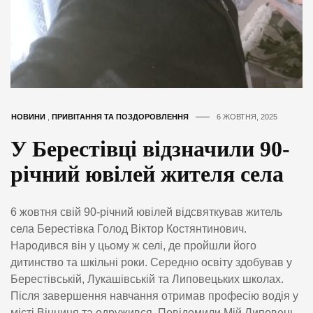
НОВИНИ
,
ПРИВІТАННЯ ТА ПОЗДОРОВЛЕННЯ
6 ЖОВТНЯ, 2025
У Берестівці відзначили 90-
річний ювілей жителя села
6 жовтня свій 90-річний ювілей відсвяткував житель
села Берестівка Голод Віктор Костянтинович.
Народився він у цьому ж селі, де пройшли його
дитинство та шкільні роки. Середню освіту здобував у
Берестівській, Лукашівській та Липовецьких школах.
Після завершення навчання отримав професію водія у
місті Вінниця та одружився. Повідомили Мій Липовець