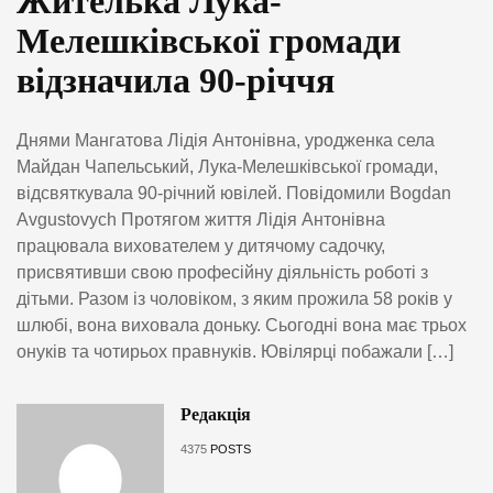
Жителька Лука-
Мелешківської громади
відзначила 90-річчя
Днями Мангатова Лідія Антонівна, уродженка села
Майдан Чапельський, Лука-Мелешківської громади,
відсвяткувала 90-річний ювілей. Повідомили Bogdan
Avgustovych Протягом життя Лідія Антонівна
працювала вихователем у дитячому садочку,
присвятивши свою професійну діяльність роботі з
дітьми. Разом із чоловіком, з яким прожила 58 років у
шлюбі, вона виховала доньку. Сьогодні вона має трьох
онуків та чотирьох правнуків. Ювілярці побажали […]
Редакція
4375
POSTS