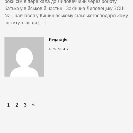
роки сім’я переїхала до Липовеччини через роботу
батька у військовій частині. Закінчив Липовецьку ЗОШ
№1, навчався у Кишинівському сільськогосподарському
інституті, після […]
Редакція
4375
POSTS
1
2
3
»