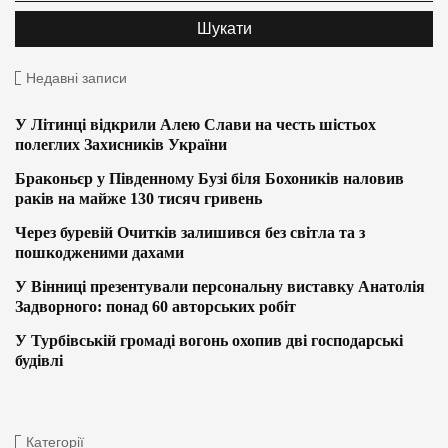
Недавні записи
У Літинці відкрили Алею Слави на честь шістьох
полеглих Захисників України
Браконьєр у Південному Бузі біля Бохоників наловив
раків на майже 130 тисяч гривень
Через буревій Очитків залишився без світла та з
пошкодженими дахами
У Вінниці презентували персональну виставку Анатолія
Задворного: понад 60 авторських робіт
У Турбівській громаді вогонь охопив дві господарські
будівлі
Категорії