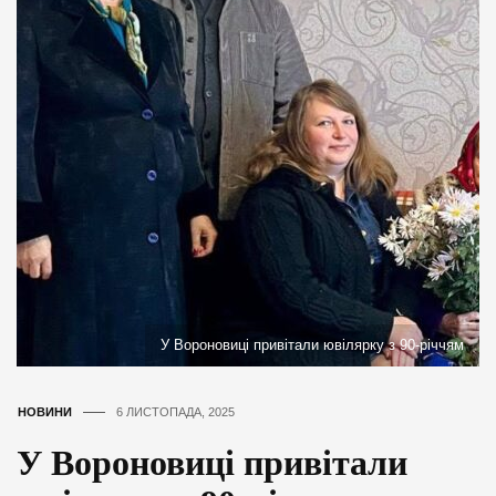
У Вороновиці привітали ювілярку з 90-річчям
НОВИНИ
6 ЛИСТОПАДА, 2025
У Вороновиці привітали