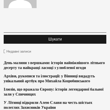
Недавні записи
День малини з вершками: історія найніжнішого літнього
десерту та найкращі ласощі з улюбленої ягоди
Архіви, рукописи та ілюстрації: у Вінниці видадуть
унікальний артбук про Михайла Коцюбинського
Ілюзія, що вражала Європу: історія легендарної бальної
зали у Спичинцях
У Літинці відкрили Алею Слави на честь шістьох
полеглих Захисників України