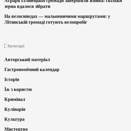
Аграрії Іллінецької громади завершили жнива: скільки
зерна вдалося зібрати
На велосипедах — мальовничими маршрутами: у
Літинській громаді готують велопробіг
Категорії
Авторський матеріал
Гастрономічний календар
Історія
Їж з користю
Кримінал
Кулінарія
Культура
Мистецтво