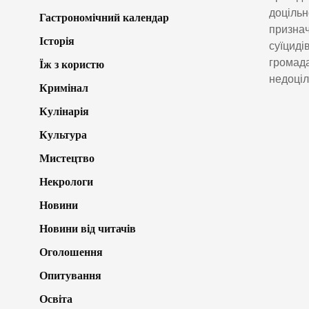
доцільн
Гастрономічний календар
признач
Історія
суїциді
громада
Їж з користю
недоціл
Кримінал
Кулінарія
Культура
Мистецтво
Некрологи
Новини
Новини від читачів
Оголошення
Опитування
Освіта