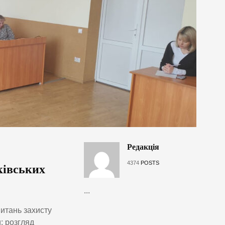
Редакція
4374
POSTS
ківських
...
питань захисту
: розгляд