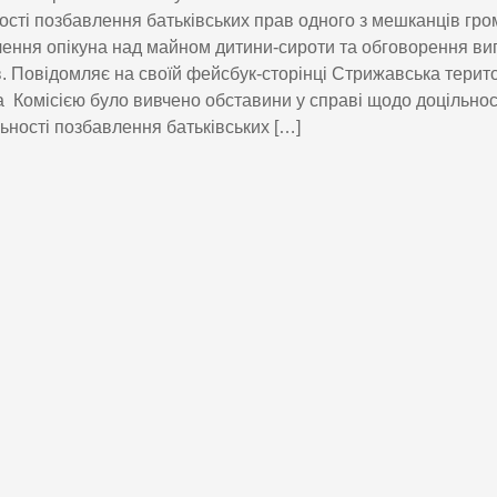
ості позбавлення батьківських прав одного з мешканців гро
ення опікуна над майном дитини-сироти та обговорення ви
в. Повідомляє на своїй фейсбук-сторінці Стрижавська терит
 Комісією було вивчено обставини у справі щодо доцільност
ьності позбавлення батьківських […]