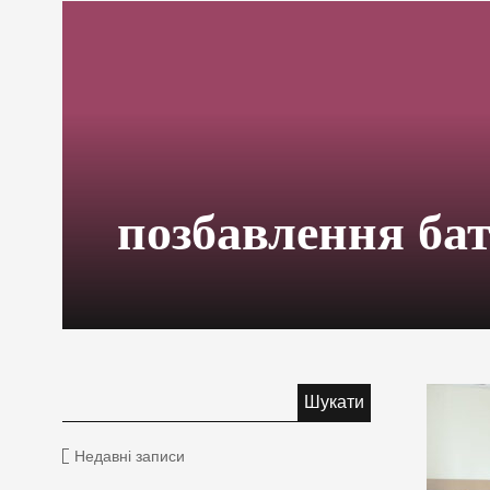
позбавлення ба
Недавні записи