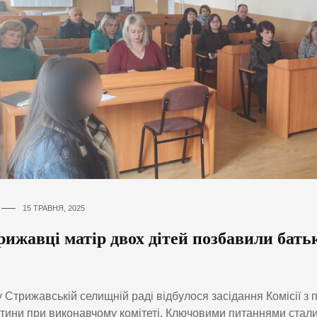
15 ТРАВНЯ, 2025
ижавці матір двох дітей позбавили бать
 Стрижавській селищній раді відбулося засідання Комісії з 
тини при виконавчому комітеті. Ключовими питаннями стали