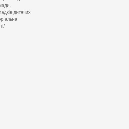
мади,
падків дитячих
оріальна
і/