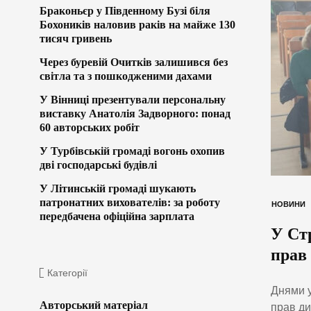
Браконьєр у Південному Бузі біля
Бохоників наловив раків на майже 130
тисяч гривень
Через буревій Очитків залишився без
світла та з пошкодженими дахами
У Вінниці презентували персональну
виставку Анатолія Задворного: понад
60 авторських робіт
У Турбівській громаді вогонь охопив
дві господарські будівлі
У Літинській громаді шукають
патронатних вихователів: за роботу
НОВИНИ
передбачена офіційна зарплата
У Стр
прав
Категорії
Днями у
Авторський матеріал
прав ди