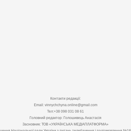
Контакти редакції:
Email: vinnychchyna.online@gmail.com
Тел:+38 098 031 08 61
Головний редактор: Голошивець Анастасія
Засновник: ТОВ «УКРАЇНСЬКА МЕДІАПЛАТФОРМА»
шення Національної ради України з питань телебачення і радіомовлення №1