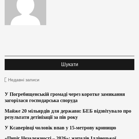
Недавні записи
У Погребищенській громаді через коротке замикання
загорілася господарська споруда
Майже 20 мільярдів для держави: БЕБ відзвітувало про
результати детінізації за пів року
У Ксаверівці чоловік впав у 15-метрову криницю
«Пиріг Незалежності – 2026»: жителів Іллінецької