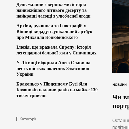
День малини з вершками: історія
найніжнішого літнього десерту та
найкращі ласощі з улюбленої ягоди
Архіви, рукописи та ілюстрації: у
Вінниці видадуть унікальний артбук
про Михайла Коцюбинського
Ілюзія, що вражала Європу: історія
легендарної бальної зали у Спичинцях
У Літинці відкрили Алею Слави на
честь шістьох полеглих Захисників
України
Браконьєр у Південному Бузі біля
НОВИНИ
Бохоників наловив раків на майже 130
тисяч гривень
Чи в
порт
Категорії
Останні
політиц