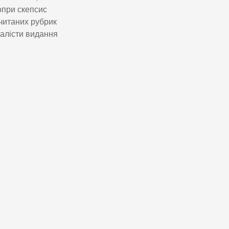
опри скепсис
читаних рубрик
налісти видання