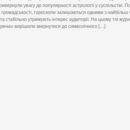
ривернули увагу до популярності астрології у суспільстві. П
 громадськості, гороскопи залишаються одними з найбільш 
 та стабільно утримують інтерес аудиторії. На цьому тлі жур
рена» вирішили звернутися до символічного […]