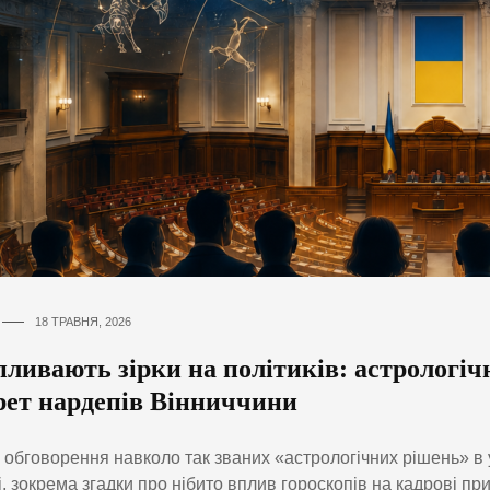
18 ТРАВНЯ, 2026
пливають зірки на політиків: астрологіч
рет нардепів Вінниччини
 обговорення навколо так званих «астрологічних рішень» в 
і, зокрема згадки про нібито вплив гороскопів на кадрові пр