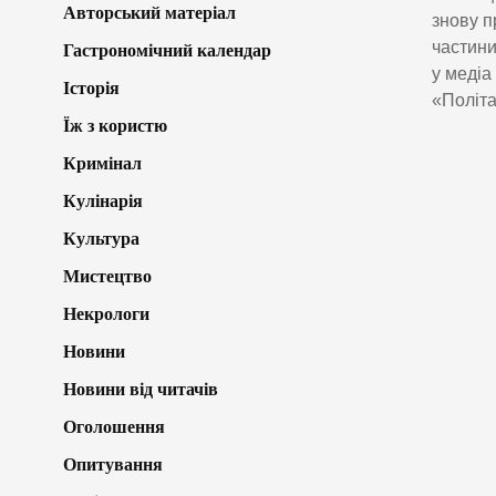
Авторський матеріал
знову п
частини
Гастрономічний календар
у медіа
Історія
«Політа
Їж з користю
Кримінал
Кулінарія
Культура
Мистецтво
Некрологи
Новини
Новини від читачів
Оголошення
Опитування