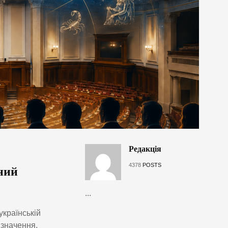
Редакція
4378
POSTS
ний
...
українській
изначення,