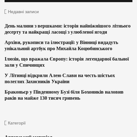
Недавні записи
День малини з вершками: історія найніжнішого літнього
десерту та найкращі ласощі з улюбленої ягоди
Архіви, рукописи та ілюстрації: у Вінниці видадуть
унікальний артбук про Михайла Коцюбинського
Ілюзія, що вражала Європу: історія легендарної бальної
зали у Спичинцях
У Літинці відкрили Алею Слави на честь шістьох
полеглих Захисників України
Браконьєр у Південному Бузі біля Бохоників наловив
раків на майже 130 тисяч гривень
Категорії