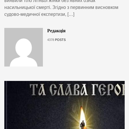
виявили тіло літньої жінки без явних ознак
насильницької смерті. Згідно з первинним висновком
судово-медичної експертизи, […]
Редакція
4378
POSTS