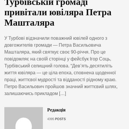
Турбівській громаді
привітали ювіляра Петра
Машталяра
У Турбові відзначили поважний ювілей одного з
довгожителів громади — Петра Васильовича
Машталяра, який святкує своє 90-річчя. Про це
повідомляє на своїй сторінці у фейсбук Ігор Соць,
Турбівський селищний голова. “Дев’ять десятиліть
життя ювіляра — це ціла епоха, сповнена щоденної
праці, життєвої мудрості та відданості рідному краю.
Петро Васильович пройшов значний життєвий шлях,
залишаючись прикладом […]
Редакція
4395
POSTS