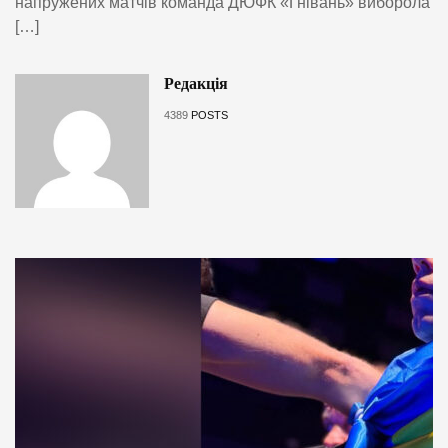
напружених матчів команда ДЮФК «Гнівань» виборола
[…]
Редакція
4389
POSTS