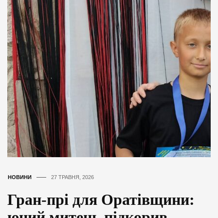
НОВИНИ
27 ТРАВНЯ, 2026
Гран-прі для Оратівщини:
юний митець підкорив