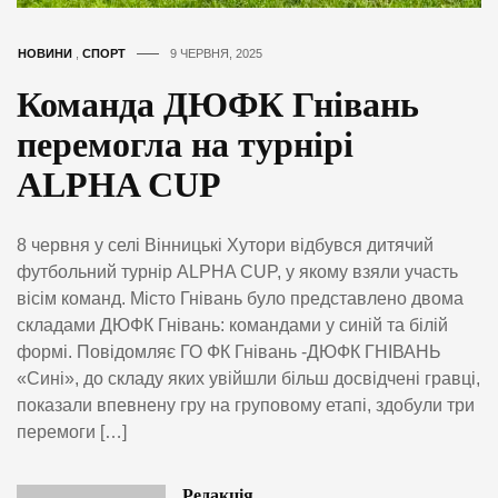
НОВИНИ
,
СПОРТ
9 ЧЕРВНЯ, 2025
Команда ДЮФК Гнівань
перемогла на турнірі
ALPHA CUP
8 червня у селі Вінницькі Хутори відбувся дитячий
футбольний турнір ALPHA CUP, у якому взяли участь
вісім команд. Місто Гнівань було представлено двома
складами ДЮФК Гнівань: командами у синій та білій
формі. Повідомляє ГО ФК Гнівань -ДЮФК ГНІВАНЬ
«Сині», до складу яких увійшли більш досвідчені гравці,
показали впевнену гру на груповому етапі, здобули три
перемоги […]
Редакція