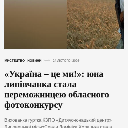
МИСТЕЦТВО
,
НОВИНИ
24 ЛЮТОГО, 2026
«Україна – це ми!»: юна
липівчанка стала
переможницею обласного
фотоконкурсу
Вихованка гуртка КЗПО «Дитячо-юнацький центр»
Липовецької міської ради Домініка Ходацька стала