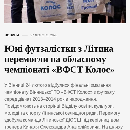
НОВИНИ
27 ЛЮТОГО, 2026
Юні футзалістки з Літина
перемогли на обласному
чемпіонаті «ВФСТ Колос»
У Вінниці 24 лютого відбулися фінальні змагання
чемпіонату Вінницької ТО «ВФСТ Колос» з футзалу
серед дівчат 2013–2014 років народження.
Повідомляють на сторінці Відділу освіти, культури,
молоді та спорту Літинської селищної ради. Перемогу
здобула команда Літинської ДЮСШ під керівництвом
тренера Киналя Олександра Анатолійовича. На шляху