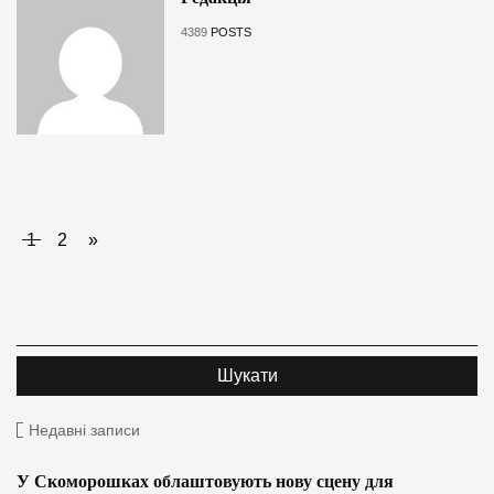
4389
POSTS
1
2
»
Недавні записи
У Скоморошках облаштовують нову сцену для