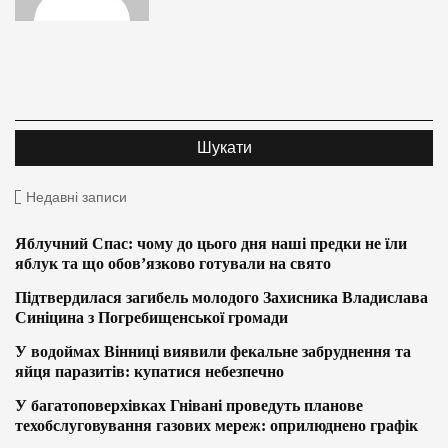
Недавні записи
Яблучний Спас: чому до цього дня наші предки не їли
яблук та що обов’язково готували на свято
Підтвердилася загибель молодого Захисника Владислава
Синіцина з Погребищенської громади
У водоймах Вінниці виявили фекальне забруднення та
яйця паразитів: купатися небезпечно
У багатоповерхівках Гнівані проведуть планове
техобслуговування газових мереж: оприлюднено графік