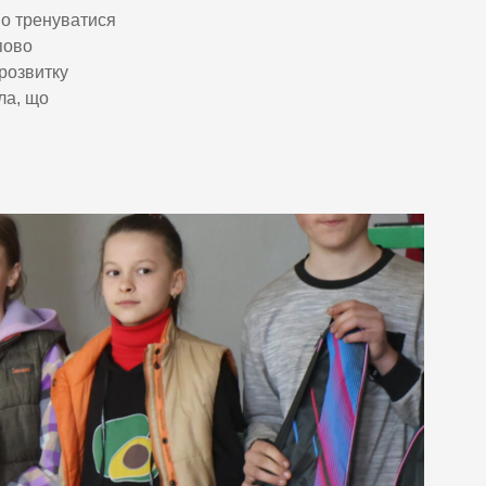
о тренуватися
пово
розвитку
ла, що