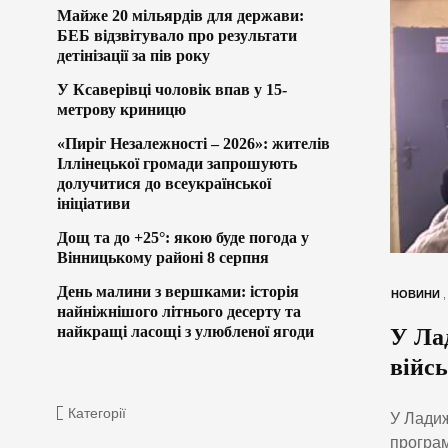
Майже 20 мільярдів для держави:
БЕБ відзвітувало про результати
детінізації за пів року
У Ксаверівці чоловік впав у 15-
метрову криницю
«Пиріг Незалежності – 2026»: жителів
Іллінецької громади запрошують
долучитися до всеукраїнської
ініціативи
Дощ та до +25°: якою буде погода у
Вінницькому районі 8 серпня
День малини з вершками: історія
НОВИНИ
найніжнішого літнього десерту та
найкращі ласощі з улюбленої ягоди
У Ла
війсь
Категорії
У Ладиж
програм