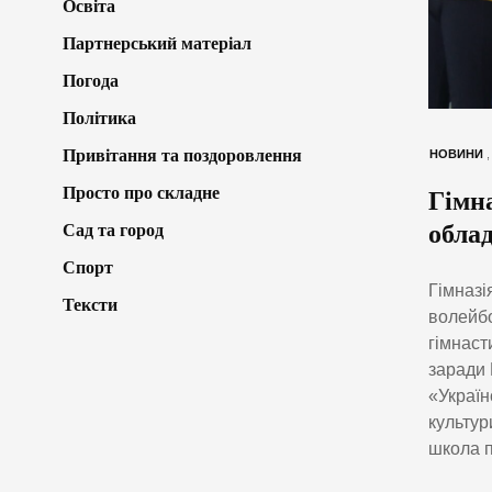
Освіта
Партнерський матеріал
Погода
Політика
Привітання та поздоровлення
НОВИНИ
Просто про складне
Гімна
обла
Сад та город
Спорт
Гімназі
Тексти
волейбо
гімнаст
заради 
«Україн
культур
школа п