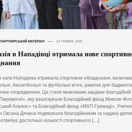
,
ПАРТНЕРСЬКИЙ МАТЕРІАЛ
14 ТРАВНЯ, 2025
зія в Нападівці отримала нове спортивн
днання
я села Нападівка отримала спортивне обладнання, включа
льні, баскетбольні та футбольні м’ячі, ракетки для бадмінто
ичне спорядження. Це стало можливим завдяки благодійній 
Перемоги!», яку реалізували Благодійний фонд Миколи Філ
ський Альянс» та Благодійний фонд «МХП-Громаді». Учител
и Оксана Дячина подякувала благодійникам за надану допо
отребує достатньої кількості спортивного […]