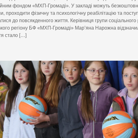
йним фондом «МХП-Громаді». У закладі можуть безкоштовн
и, проходити фізичну та психологічну реабілітацію та посту
тися до повсякденного життя. Керівниця групи соціального 
кого регіону БФ «МХП-Громаді» Мар’яна Нарожна відзначи
тя стало […]