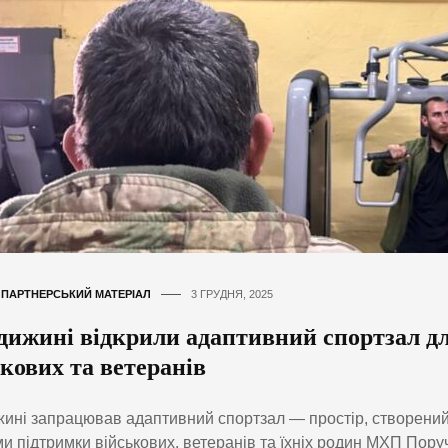
,
ПАРТНЕРСЬКИЙ МАТЕРІАЛ
3 ГРУДНЯ, 2025
дижині відкрили адаптивний спортзал д
кових та ветеранів
ині запрацював адаптивний спортзал — простір, створени
и підтримки військових, ветеранів та їхніх родин МХП Поруч