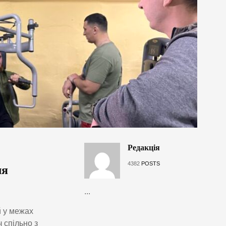
Редакція
4382
POSTS
ля
...
й у межах
 спільно з