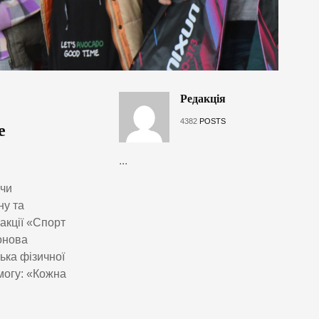
Редакція
4382
POSTS
е
...
ючи
ну та
акції «Спорт
онова
ька фізичної
могу: «Кожна