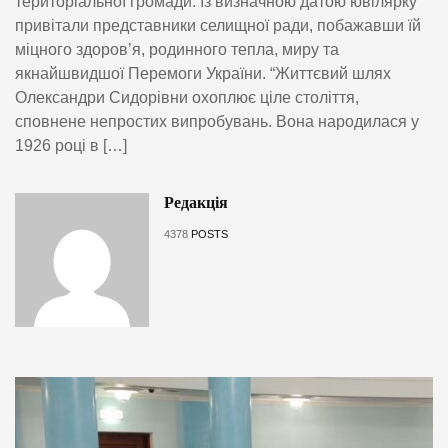
територіальної громади. Із визначною датою ювілярку
привітали представники селищної ради, побажавши їй
міцного здоров’я, родинного тепла, миру та
якнайшвидшої Перемоги України. “Життєвий шлях
Олександри Сидорівни охоплює ціле століття,
сповнене непростих випробувань. Вона народилася у
1926 році в […]
Редакція
4378
POSTS