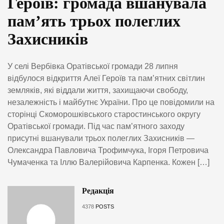
Героїв: громада вшанувала
пам’ять трьох полеглих
Захисників
У селі Вербівка Оратівської громади 28 липня
відбулося відкриття Алеї Героїв та пам’ятних світлин
земляків, які віддали життя, захищаючи свободу,
незалежність і майбутнє України. Про це повідомили на
сторінці Скоморошківського старостинського округу
Оратівської громади. Під час пам’ятного заходу
присутні вшанували трьох полеглих Захисників —
Олександра Павловича Трофимчука, Ігоря Петровича
Чумаченка та Іллю Валерійовича Карпенка. Кожен […]
Редакція
4378
POSTS