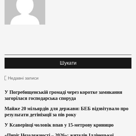
Недавні записи
У Погребищенській громаді через коротке замикання
загорілася господарська споруда
Майже 20 мільярдів для держави: БЕБ відзвітувало про
результати детінізації за пів року
У Ксаверівці чоловік впав у 15-метрову криницю
«Пиріг Незалежності – 2026»: жителів Іллінецької