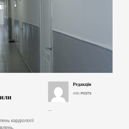
Редакція
4381
POSTS
вили
...
ень кардіології
овлень,