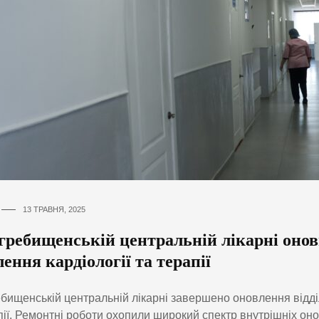
13 ТРАВНЯ, 2025
гребищенській центральній лікарні оно
лення кардіології та терапії
бищенській центральній лікарні завершено оновлення відділ
пії. Ремонтні роботи охопили широкий спектр внутрішніх он