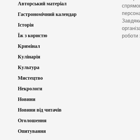
Авторський матеріал
спрямов
персона
Гастрономічний календар
Завдяки
Історія
організ
Їж з користю
роботи 
Кримінал
Кулінарія
Культура
Мистецтво
Некрологи
Новини
Новини від читачів
Оголошення
Опитування