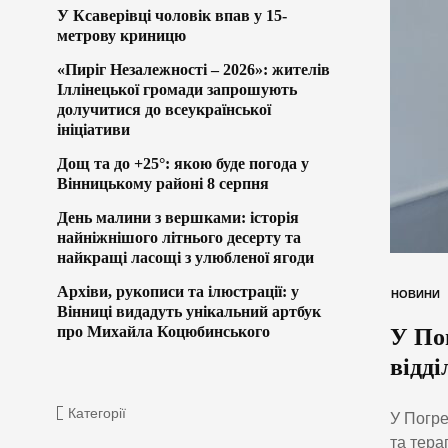
У Ксаверівці чоловік впав у 15-
метрову криницю
«Пиріг Незалежності – 2026»: жителів
Іллінецької громади запрошують
долучитися до всеукраїнської
ініціативи
Дощ та до +25°: якою буде погода у
Вінницькому районі 8 серпня
День малини з вершками: історія
найніжнішого літнього десерту та
найкращі ласощі з улюбленої ягоди
Архіви, рукописи та ілюстрації: у
НОВИНИ
Вінниці видадуть унікальний артбук
про Михайла Коцюбинського
У По
відді
Категорії
У Погре
та тера