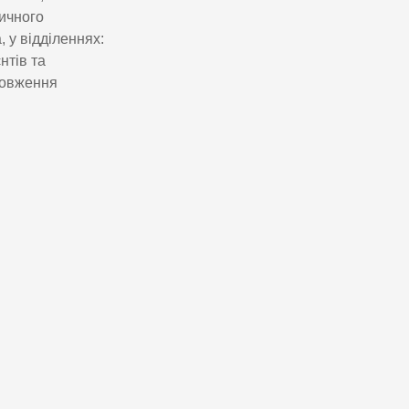
ичного
 у відділеннях:
тів та
довження