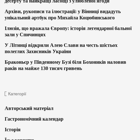
десерту та найкращі ласощі з улюбленої ягоди
Архіви, рукописи та ілюстрації: у Вінниці видадуть
унікальний артбук про Михайла Коцюбинського
Ілюзія, що вражала Європу: історія легендарної бальної
зали у Спичинцях
У Літинці відкрили Алею Слави на честь шістьох
полеглих Захисників України
Браконьєр у Південному Бузі біля Бохоників наловив
раків на майже 130 тисяч гривень
Категорії
Авторський матеріал
Гастрономічний календар
Історія