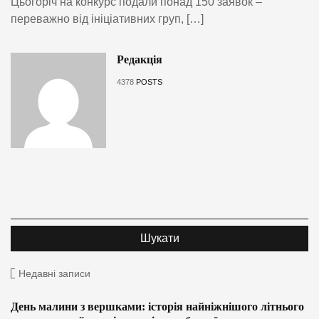
Цьогоріч на конкурс подали понад 150 заявок –
переважно від ініціативних груп, […]
Редакція
4378
POSTS
Недавні записи
День малини з вершками: історія найніжнішого літнього