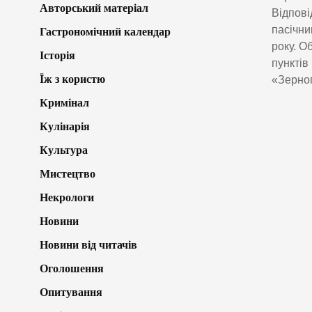
Авторський матеріал
Відпові
пасічни
Гастрономічний календар
року. О
Історія
пунктів
Їж з користю
«Зерноп
Кримінал
Кулінарія
Культура
Мистецтво
Некрологи
Новини
Новини від читачів
Оголошення
Опитування