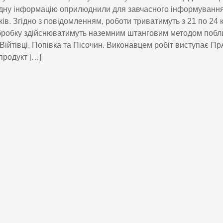
дну інформацію оприлюднили для завчасного інформування
ків. Згідно з повідомленням, роботи триватимуть з 21 по 24 
бробку здійснюватимуть наземним штанговим методом побл
 Війтівці, Попівка та Пісочин. Виконавцем робіт виступає П
родукт […]