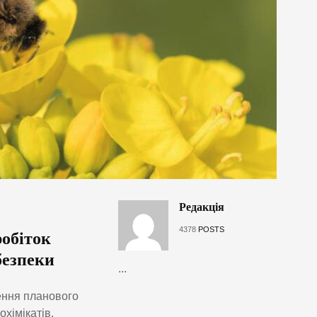
Редакція
4378
POSTS
обіток
безпеки
...
ення планового
охімікатів.