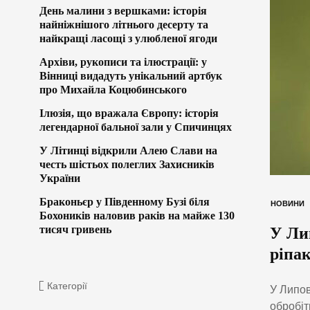
День малини з вершками: історія
найніжнішого літнього десерту та
найкращі ласощі з улюбленої ягоди
Архіви, рукописи та ілюстрації: у
Вінниці видадуть унікальний артбук
про Михайла Коцюбинського
Ілюзія, що вражала Європу: історія
легендарної бальної зали у Спичинцях
У Літинці відкрили Алею Слави на
честь шістьох полеглих Захисників
України
Браконьєр у Південному Бузі біля
НОВИНИ
Бохоників наловив раків на майже 130
тисяч гривень
У Ли
ріпак
Категорії
У Липов
обробіт