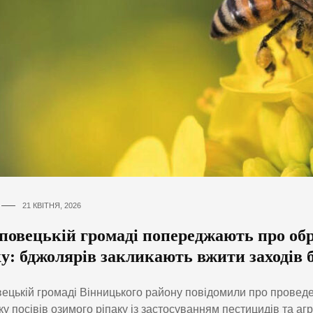
21 КВІТНЯ, 2026
повецькій громаді попереджають про обр
у: бджолярів закликають вжити заходів 
ецькій громаді Вінницького району повідомили про провед
ку посівів озимого ріпаку із застосуванням пестицидів та агр