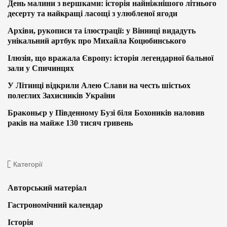
День малини з вершками: історія найніжнішого літнього
десерту та найкращі ласощі з улюбленої ягоди
Архіви, рукописи та ілюстрації: у Вінниці видадуть
унікальний артбук про Михайла Коцюбинського
Ілюзія, що вражала Європу: історія легендарної бальної
зали у Спичинцях
У Літинці відкрили Алею Слави на честь шістьох
полеглих Захисників України
Браконьєр у Південному Бузі біля Бохоників наловив
раків на майже 130 тисяч гривень
Категорії
Авторський матеріал
Гастрономічний календар
Історія