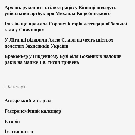
Архіви, рукописи та ілюстрації: у Вінниці видадуть
унікальний артбук про Михайла Коцюбинського
Ілюзія, що вражала Європу: історія легендарної бальної
зали у Спичинцях
У Літинці відкрили Алею Слави на честь шістьох
полеглих Захисників України
Браконьєр у Південному Бузі біля Бохоників наловив
раків на майже 130 тисяч гривень
Категорії
Авторський матеріал
Гастрономічний календар
Історія
Їж з користю