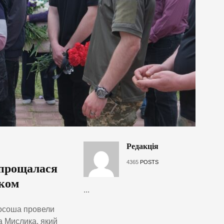
Редакція
4365
POSTS
опрощалася
иком
...
Росоша провели
а Мислика, який