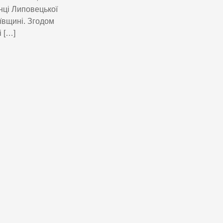
нці Липовецької
ївщині. Згодом
 […]