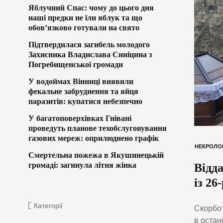
Яблучний Спас: чому до цього дня
наші предки не їли яблук та що
обов’язково готували на свято
Підтвердилася загибель молодого
Захисника Владислава Синіцина з
Погребищенської громади
У водоймах Вінниці виявили
фекальне забруднення та яйця
паразитів: купатися небезпечно
У багатоповерхівках Гнівані
проведуть планове техобслуговування
газових мереж: оприлюднено графік
НЕКРОЛО
Смертельна пожежа в Якушинецькій
громаді: загинула літня жінка
Відд
із 2
Категорії
Скорбот
в остан