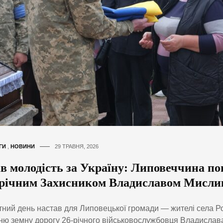
ГИ
,
НОВИНИ
29 ТРАВНЯ, 2026
ав молодість за Україну: Липовеччина п
6-річним Захисником Владиславом Мисл
ний день настав для Липовецької громади — жителі села 
ню земну дорогу 26-річного військовослужбовця Владислав