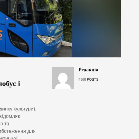
Редакція
4368
POSTS
обус і
...
динку культури),
овідомляє
ю та
 обстеження для
актичної