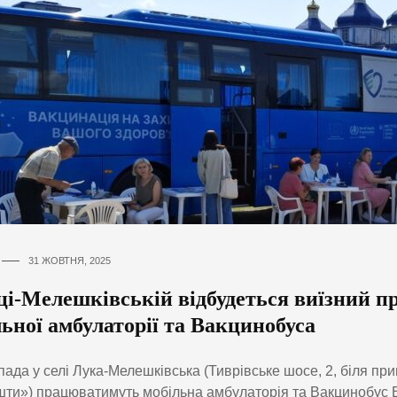
31 ЖОВТНЯ, 2025
ці-Мелешківській відбудеться виїзний п
ьної амбулаторії та Вакцинобуса
пада у селі Лука-Мелешківська (Тиврівське шосе, 2, біля пр
ти») працюватимуть мобільна амбулаторія та Вакцинобус 