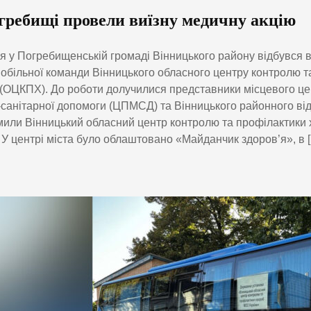
гребищі провели виїзну медичну акцію
я у Погребищенській громаді Вінницького району відбувся ви
мобільної команди Вінницького обласного центру контролю т
(ОЦКПХ). До роботи долучилися представники місцевого це
санітарної допомоги (ЦПМСД) та Вінницького районного ві
или Вінницький обласний центр контролю та профілактики
 У центрі міста було облаштовано «Майданчик здоров’я», в 