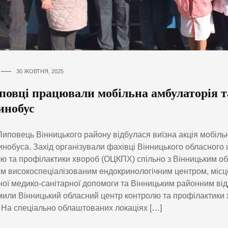
30 ЖОВТНЯ, 2025
повці працювали мобільна амбулаторія т
инобус
 Липовець Вінницького району відбулася виїзна акція мобіль
инобуса. Захід організували фахівці Вінницького обласного 
ю та профілактики хвороб (ОЦКПХ) спільно з Вінницьким о
им високоспеціалізованим ендокринологічним центром, міс
ої медико-санітарної допомоги та Вінницьким районним ві
или Вінницький обласний центр контролю та профілактики
 На спеціально облаштованих локаціях […]