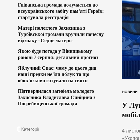
Гніванська громада долучається до
всеукраїнського забігу пам’яті Героїв:
стартувала реєстрація
Матері полеглого Захисника з
Турбівської громади вручили почесну
відзнаку «Серце матері»
Якою буде погода у Вінницькому
районі 7 серпня: детальний прогноз
Яблучний Спас: чому до цього дня
наші предки не їли яблук та що
обов’язково готували на свято
Підтвердилася загибель молодого
НОВИНИ
Захисника Владислава Синіцина з
Погребищенської громади
У Лу
мобіл
Категорії
4 листо
«Укрпош