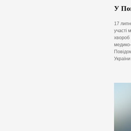
У По
17 липн
участі 
хвороб 
медико-
Повідом
України