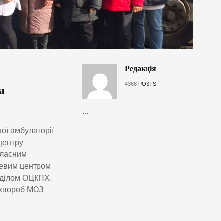
Редакція
4368
POSTS
а
...
ної амбулаторії
центру
бласним
цевим центром
дділом ОЦКПХ.
 хвороб МОЗ