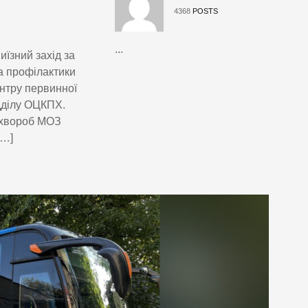
4368
POSTS
...
їзний захід за
а профілактики
нтру первинної
дділу ОЦКПХ.
 хвороб МОЗ
[…]