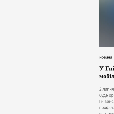
НОВИНИ
У Гн
мобі
2 липня
буде ор
Гніванс
профіла
всіх ох