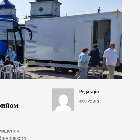
Редакція
4368
POSTS
рийом
...
иміщення
Вінницького