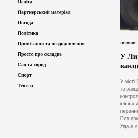
Освіта
Партнерський матеріал
Погода
Політика
Привітання та поздоровлення
НОВИНИ
Просто про складне
У Ли
вакц
Сад та город
Спорт
У місті
Тексти
та вакц
контрол
клінічн
первинн
Повідом
України