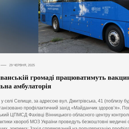
29 ЧЕРВНЯ, 2025
іванській громаді працюватимуть вакцин
льна амбулаторія
 у селі Селище, за адресою вул. Дмитрівська, 41 (поблизу бу
ганізовано профілактичний захід «Майданчик здоров’я». П
ький ЦПМСД Фахівці Вінницького обласного центру контрол
ктики хвороб МОЗ України проведуть безкоштовні медичні
очих, зокрема: Захід спрямований на популяризацію профіл