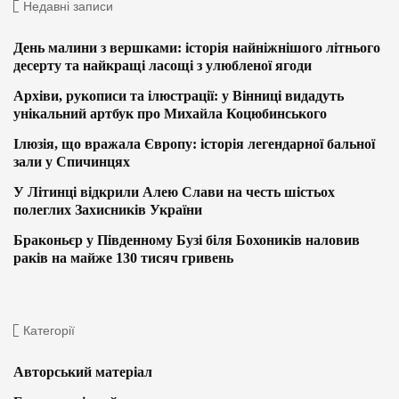
Недавні записи
День малини з вершками: історія найніжнішого літнього
десерту та найкращі ласощі з улюбленої ягоди
Архіви, рукописи та ілюстрації: у Вінниці видадуть
унікальний артбук про Михайла Коцюбинського
Ілюзія, що вражала Європу: історія легендарної бальної
зали у Спичинцях
У Літинці відкрили Алею Слави на честь шістьох
полеглих Захисників України
Браконьєр у Південному Бузі біля Бохоників наловив
раків на майже 130 тисяч гривень
Категорії
Авторський матеріал