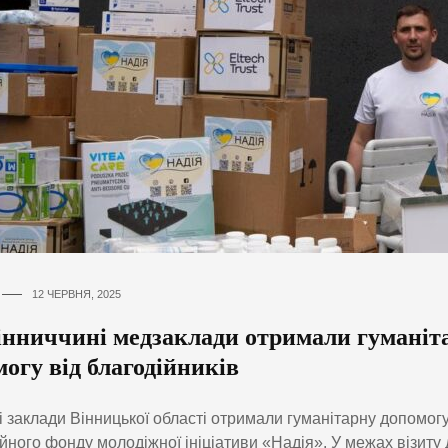
12 ЧЕРВНЯ, 2025
інниччині медзаклади отримали гуманіт
огу від благодійників
 заклади Вінницької області отримали гуманітарну допомогу
йного фонду молодіжної ініціативи «Надія». У межах візиту 