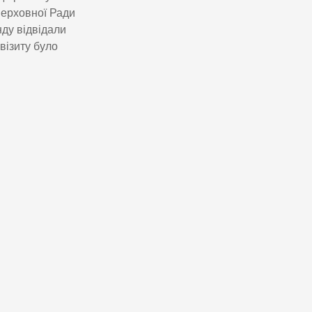
Верховної Ради
нду відвідали
візиту було