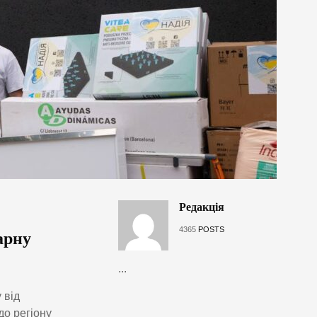
Редакція
4365
POSTS
арну
...
 від
до регіону