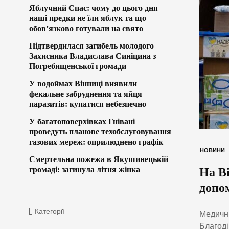
Яблучний Спас: чому до цього дня
наші предки не їли яблук та що
обов’язково готували на свято
Підтвердилася загибель молодого
Захисника Владислава Синіцина з
Погребищенської громади
У водоймах Вінниці виявили
фекальне забруднення та яйця
паразитів: купатися небезпечно
У багатоповерхівках Гнівані
проведуть планове техобслуговування
газових мереж: оприлюднено графік
НОВИНИ
Смертельна пожежа в Якушинецькій
громаді: загинула літня жінка
На В
допом
Категорії
Медичні
Благоді