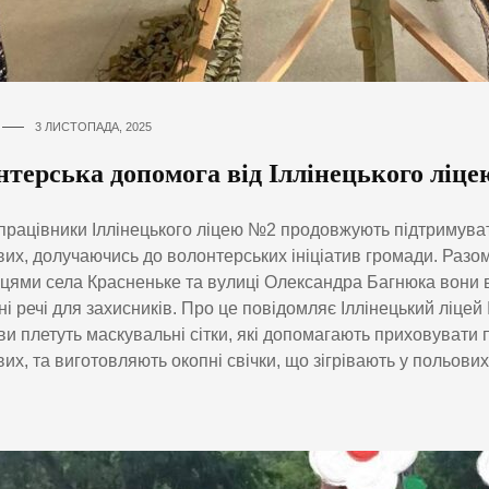
3 ЛИСТОПАДА, 2025
нтерська допомога від Іллінецького ліц
 працівники Іллінецького ліцею №2 продовжують підтримуват
вих, долучаючись до волонтерських ініціатив громади. Разом
ями села Красненьке та вулиці Олександра Багнюка вони 
ні речі для захисників. Про це повідомляє Іллінецький ліце
иви плетуть маскувальні сітки, які допомагають приховувати п
вих, та виготовляють окопні свічки, що зігрівають у польових