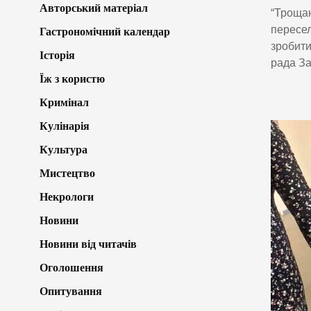
Авторський матеріал
“Трощан
пересел
Гастрономічний календар
зробити
Історія
рада За
Їж з користю
Кримінал
Кулінарія
Культура
Мистецтво
Некрологи
Новини
Новини від читачів
Оголошення
Опитування