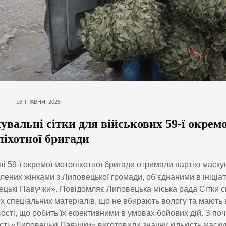
16 ТРАВНЯ, 2025
вальні сітки для військових 59-ї окремо
піхотної бригади
ві 59-ї окремої мотопіхотної бригади отримали партію маскув
лених жінками з Липовецької громади, об’єднаними в ініціа
цькі Павучки». Повідомляє Липовецька міська рада Сітки с
х спеціальних матеріалів, що не вбирають вологу та мають 
ості, що робить їх ефективними в умовах бойових дій. З поч
сті «Липовецькі Павучки» виготовили значну кількість маск