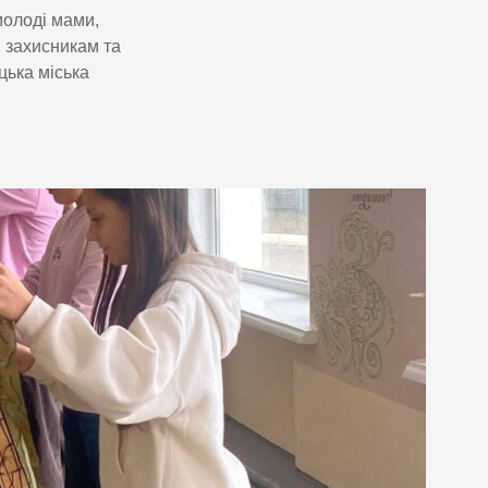
молоді мами,
и захисникам та
цька міська