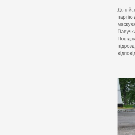
До війс
партію 
маскува
Павучки
Повідом
підрозд
відпові