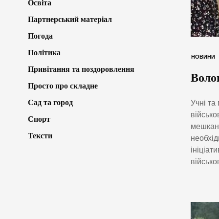
Освіта
Партнерський матеріал
Погода
Політика
НОВИНИ
Привітання та поздоровлення
Воло
Просто про складне
Сад та город
Учні та
військо
Спорт
мешканц
Тексти
необхід
ініціат
військо