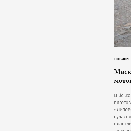
НОВИНИ
Маску
мото
Військо
виготов
«Липове
сучасни
властив
діяльно