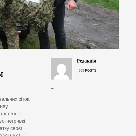
Редакція
4365
POSTS
ї
...
альних сіток,
тиву
плетені з
вогнетривкі
атку своєї
увальних […]