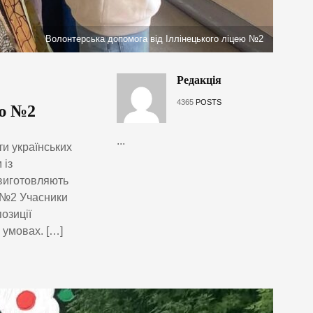
Волонтерська допомога від Іллінецького ліцею №2
Редакція
4365
POSTS
ею №2
...
и українських
 із
виготовляють
й №2 Учасники
озиції
 умовах. […]