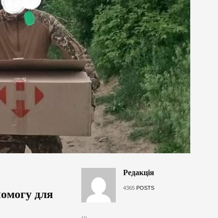
Редакція
4365
POSTS
омогу для
...