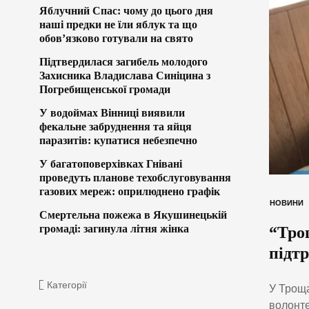
Яблучний Спас: чому до цього дня
наші предки не їли яблук та що
обов’язково готували на свято
Підтвердилася загибель молодого
Захисника Владислава Синіцина з
Погребищенської громади
У водоймах Вінниці виявили
фекальне забруднення та яйця
паразитів: купатися небезпечно
У багатоповерхівках Гнівані
проведуть планове техобслуговування
газових мереж: оприлюднено графік
НОВИНИ
Смертельна пожежа в Якушинецькій
громаді: загинула літня жінка
“Тро
підт
Категорії
У Троща
волонте