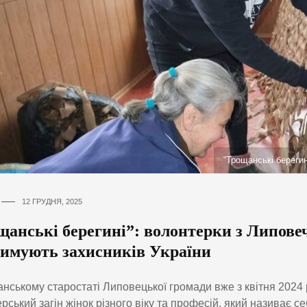
“Трощанські берегин
12 ГРУДНЯ, 2025
щанські берегині”: волонтерки з Липов
римують захисників України
нському старостаті Липовецької громади вже з квітня 2024
рський загін жінок різного віку та професій, який називає с