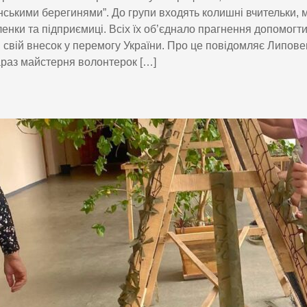
ськими берегинями”. До групи входять колишні вчительки, 
енки та підприємиці. Всіх їх об’єднало прагнення допомогт
 свій внесок у перемогу України. Про це повідомляє Липове
раз майстерня волонтерок […]