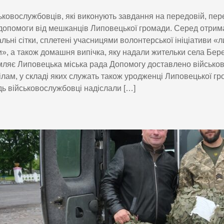
ьковослужбовців, які виконують завдання на передовій, пер
допомоги від мешканців Липовецької громади. Серед отрим
льні сітки, сплетені учасницями волонтерської ініціативи «
», а також домашня випічка, яку надали жительки села Бере
ляє Липовецька міська рада Допомогу доставлено військо
ілам, у складі яких служать також уродженці Липовецької гр
дь військовослужбовці надіслали […]