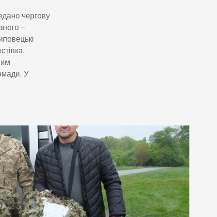
едано чергову
аного –
липовецькі
стівка.
вим
омади. У