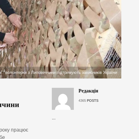
і”: волонтерки з Липовеччини підтримують захисників України
Редакція
4365
POSTS
еччини
...
 року працює
ебе