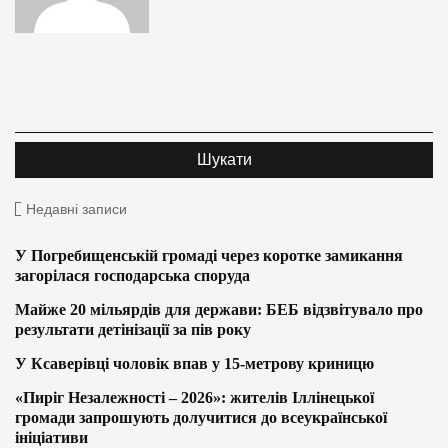
Недавні записи
У Погребищенській громаді через коротке замикання
загорілася господарська споруда
Майже 20 мільярдів для держави: БЕБ відзвітувало про
результати детінізації за пів року
У Ксаверівці чоловік впав у 15-метрову криницю
«Пиріг Незалежності – 2026»: жителів Іллінецької
громади запрошують долучитися до всеукраїнської
ініціативи