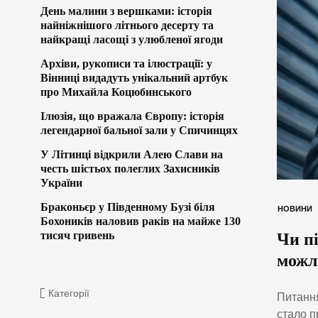
День малини з вершками: історія
найніжнішого літнього десерту та
найкращі ласощі з улюбленої ягоди
Архіви, рукописи та ілюстрації: у
Вінниці видадуть унікальний артбук
про Михайла Коцюбинського
Ілюзія, що вражала Європу: історія
легендарної бальної зали у Спичинцях
У Літинці відкрили Алею Слави на
честь шістьох полеглих Захисників
України
Браконьєр у Південному Бузі біля
НОВИНИ
Бохоників наловив раків на майже 130
тисяч гривень
Чи п
можл
Категорії
Питання
стало п