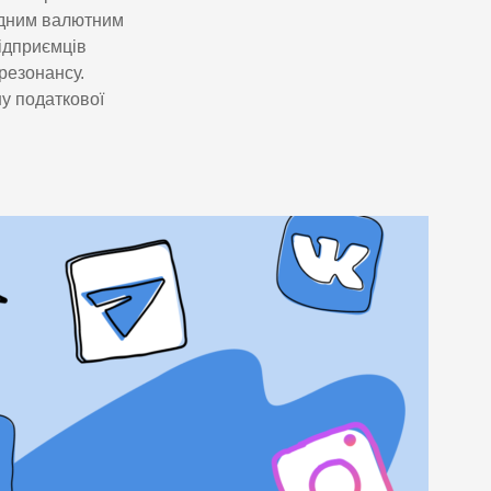
одним валютним
ідприємців
резонансу.
у податкової