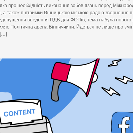
ка про необхідність виконання зобов’язань перед Міжнар
 а також підтримки Вінницькою міською радою звернення п
допущення введення ПДВ для ФОПів, тема набула нового 
ляє Політична арена Вінниччини. Йдеться не лише про змін
 […]