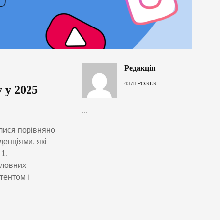
Редакція
4378
POSTS
 у 2025
...
алися порівняно
енціями, які
1.
оловних
тентом і