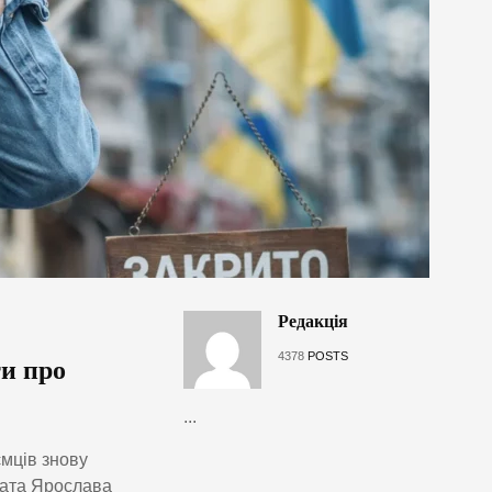
Редакція
4378
POSTS
и про
...
мців знову
тата Ярослава