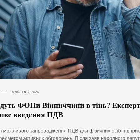
18 ЛЮТОГО, 2026
ідуть ФОПи Вінниччини в тінь? Експерт
иве введення ПДВ
 можливого запровадження ПДВ для фізичних осіб-підприє
редметом активних обговорень. Після заяв народного депу