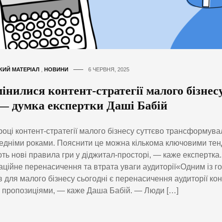
КИЙ МАТЕРІАЛ
,
НОВИНИ
6 ЧЕРВНЯ, 2025
інилися контент-стратегії малого бізнесу
 — думка експертки Даші Бабій
році контент-стратегії малого бізнесу суттєво трансформув
едніми роками. Пояснити це можна кількома ключовими тенд
ь нові правила гри у діджитал-просторі, — каже експертка. 
ційне перенасичення та втрата уваги аудиторії«Одним із г
в для малого бізнесу сьогодні є перенасичення аудиторії кон
 пропозиціями, — каже Даша Бабій. — Люди […]