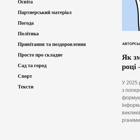
Освіта
Партнерський матеріал
Погода
Політика
Привітання та поздоровлення
АВТОРСЬ
Просто про складне
Як зм
році
Сад та город
Спорт
У 2025 
Тексти
з попер
формуют
Інформа
викликі
різними